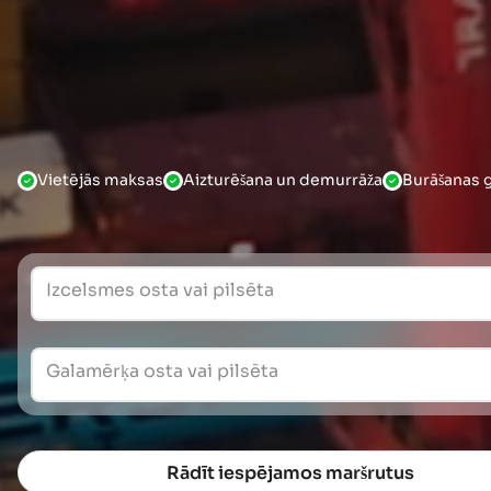
Vietējās maksas
Aizturēšana un demurrāža
Burāšanas g
Izcelsmes osta vai pilsēta
Galamērķa osta vai pilsēta
Rādīt iespējamos maršrutus