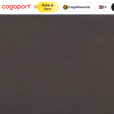
Refer &
CogoRewards
LV
Earn