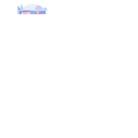
Tūlītēja maršruta plānošana
Tiešraides maršruta, pārvadātāja, tarifa un grafika
meklēšana sekundēs, nevis stundās.