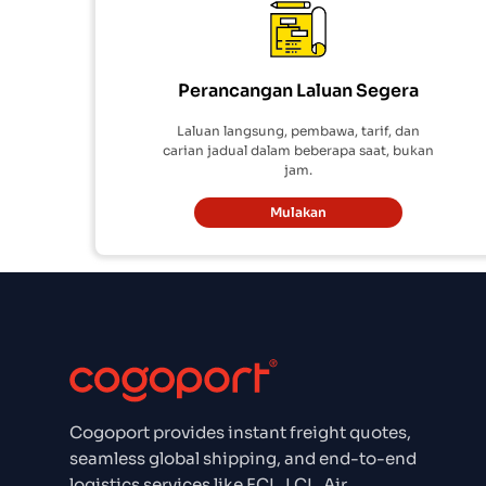
Perancangan Laluan Segera
Laluan langsung, pembawa, tarif, dan
carian jadual dalam beberapa saat, bukan
jam.
Mulakan
Cogoport provides instant freight quotes,
seamless global shipping, and end-to-end
logistics services like FCL, LCL, Air,