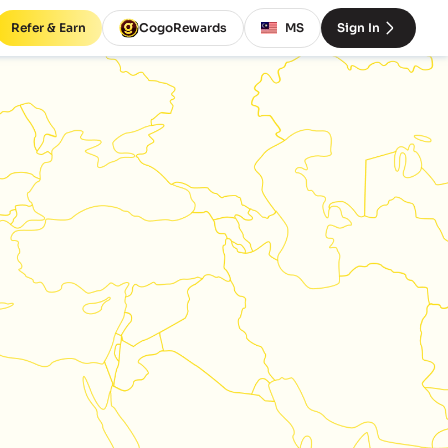
Refer & Earn
CogoRewards
MS
Sign In