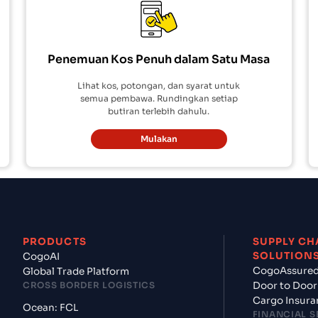
Penemuan Kos Penuh dalam Satu Masa
Lihat kos, potongan, dan syarat untuk
semua pembawa. Rundingkan setiap
butiran terlebih dahulu.
Mulakan
PRODUCTS
SUPPLY CH
SOLUTION
CogoAI
CogoAssure
Global Trade Platform
CROSS BORDER LOGISTICS
Door to Door
Cargo Insura
Ocean: FCL
FINANCIAL S