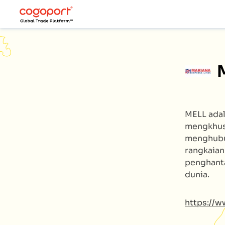
MELL
adal
mengkhusu
menghubu
rangkaian
penghanta
dunia.
https://w