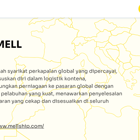
MELL
ah syarikat perkapalan global yang dipercayai,
skan diri dalam logistik kontena,
ngkan perniagaan ke pasaran global dengan
 pelabuhan yang kuat, menawarkan penyelesaian
ran yang cekap dan disesuaikan di seluruh
ww.mellship.com/