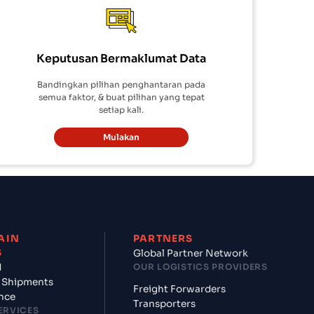
Keputusan Bermaklumat Data
Bandingkan pilihan penghantaran pada
semua faktor, & buat pilihan yang tepat
setiap kali.
Mulakan
AIN
PARTNERS
S
Global Partner Network
d
OUR LOGISTICS PROVIDERS
 Shipments
Freight Forwarders
nce
Transporters
ERVICES