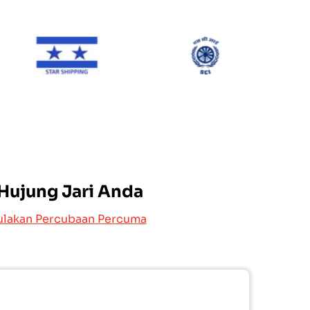
ine
Star Shipping
SCI
 Hujung Jari Anda
lakan Percubaan Percuma