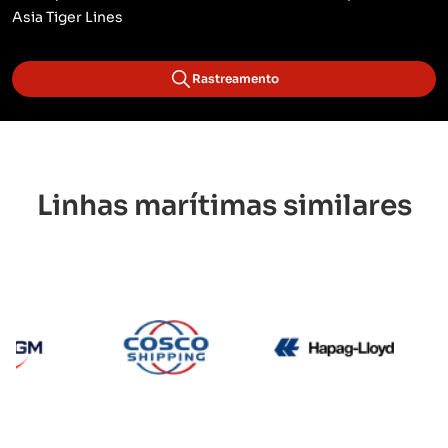
Asia Tiger Lines
Rastreamento
Linhas marítimas similares
CMA CGM
Cosco
Hapag 