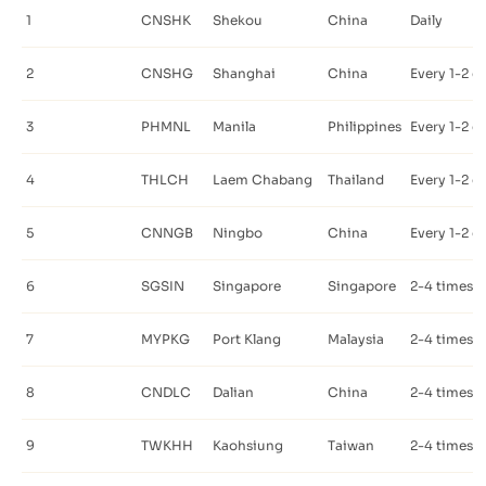
1
CNSHK
Shekou
China
Daily
2
CNSHG
Shanghai
China
Every 1-2 d
3
PHMNL
Manila
Philippines
Every 1-2 d
4
THLCH
Laem Chabang
Thailand
Every 1-2 d
5
CNNGB
Ningbo
China
Every 1-2 d
6
SGSIN
Singapore
Singapore
2-4 times 
7
MYPKG
Port Klang
Malaysia
2-4 times 
8
CNDLC
Dalian
China
2-4 times 
9
TWKHH
Kaohsiung
Taiwan
2-4 times 