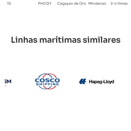
10
PHCGY
Cagayan de Oro
Mindanao
2-4 times 
Linhas marítimas similares
CMA CGM
Cosco
Hapag Ll