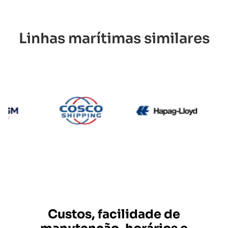
Linhas marítimas similares
CMA CGM
Cosco
Hapag L
Custos, facilidade de