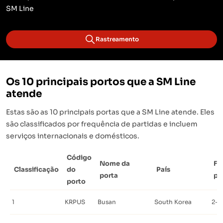
SM Line
Rastreamento
Os 10 principais portos que a SM Line
atende
Estas são as 10 principais portas que a SM Line atende. Eles
são classificados por frequência de partidas e incluem
serviços internacionais e domésticos.
Código
Nome da
Fr
Classificação
do
País
porta
pa
porto
1
KRPUS
Busan
South Korea
2-4