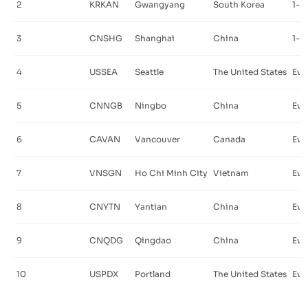
2
KRKAN
Gwangyang
South Korea
1-2
3
CNSHG
Shanghai
China
1-2
4
USSEA
Seattle
The United States
Eve
5
CNNGB
Ningbo
China
Eve
6
CAVAN
Vancouver
Canada
Eve
7
VNSGN
Ho Chi Minh City
Vietnam
Eve
8
CNYTN
Yantian
China
Eve
9
CNQDG
Qingdao
China
Eve
10
USPDX
Portland
The United States
Eve