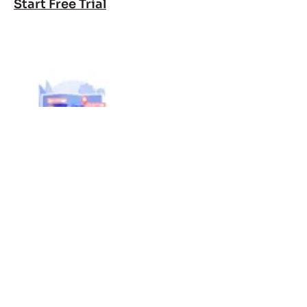
Start Free Trial
Instant Pagpaplano ng Ruta
Live na ruta, carrier, taripa, at paghahanap ng isked
ilang segundo, hindi oras.