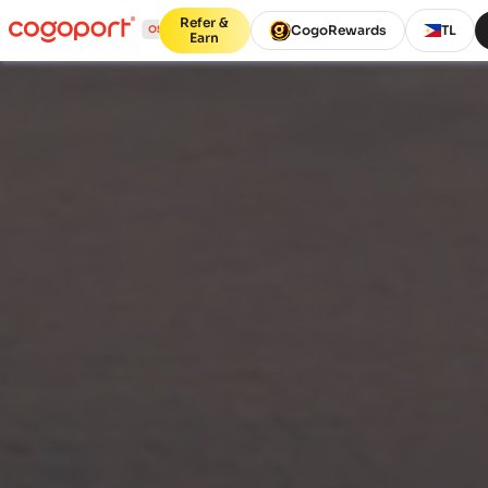
Refer &
CogoRewards
TL
Earn