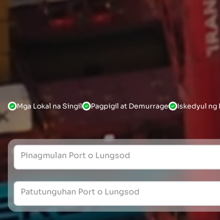
Mga Lokal na Singil
Pagpigil at Demurrage
Iskedyul ng
Pinagmulan Port o Lungsod
Patutunguhan Port o Lungsod