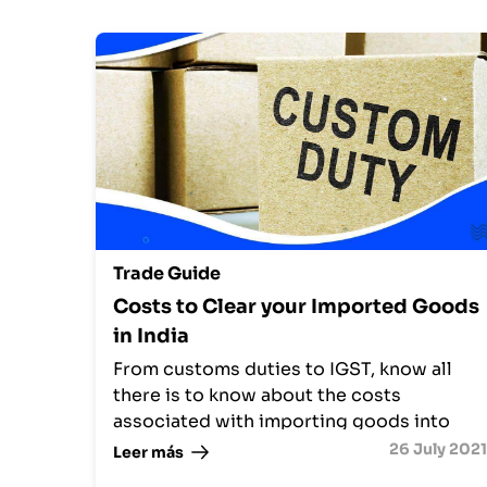
Trade Guide
Costs to Clear your Imported Goods
in India
From customs duties to IGST, know all
there is to know about the costs
associated with importing goods into
India, how to calculate them, and where
26 July 2021
Leer más
to pay.