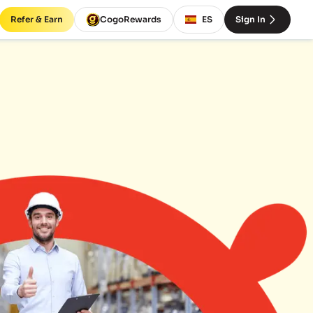
Refer & Earn
CogoRewards
ES
Sign In