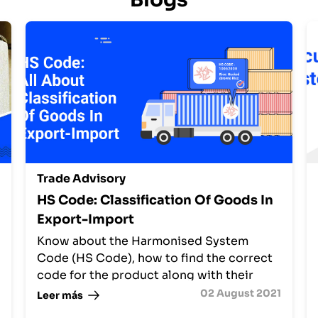
Trade Advisory
HS Code: Classification Of Goods In
Export-Import
Know about the Harmonised System
Code (HS Code), how to find the correct
code for the product along with their
importance, correct uses & the
02 August 2021
Leer más
consequences of incorrect usage