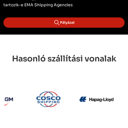
tartozik-e EMA Shipping Agencies
Pályázat
Hasonló szállítási vonalak
CMA CGM
Cosco
Hapag 