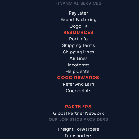
FINANCIAL SERVICES
Pay Later
Export Factoring
Cogo FX
RESOURCES
Port Info
Shipping Terms
Shipping Lines
Air Lines
Incoterms
Help Center
COGO REWARDS
Refer And Earn
Cogopoints
PARTNERS
Global Partner Network
OUR LOGISTICS PROVIDERS
Freight Forwarders
Transporters