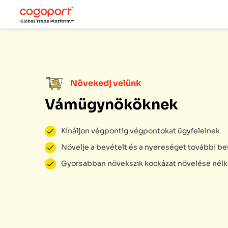
Növekedj velünk
Vámügynököknek
Kínáljon végpontig végpontokat ügyfeleinek
Növelje a bevételt és a nyereséget további be
Gyorsabban növekszik kockázat növelése nélk