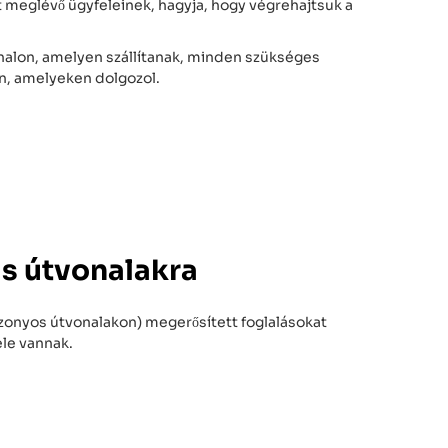
t meglévő ügyfeleinek, hagyja, hogy végrehajtsuk a
nalon, amelyen szállítanak, minden szükséges
n, amelyeken dolgozol.
as útvonalakra
zonyos útvonalakon) megerősített foglalásokat
ele vannak.