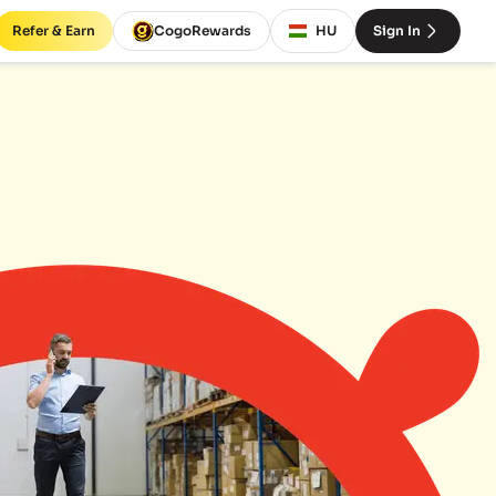
Refer & Earn
CogoRewards
HU
Sign In