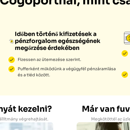
a Cogoportnál, mint cs
Időben történő kifizetések a
pénzforgalom egészségének
megőrzése érdekében
Fizessen az ütemezése szerint.
Pufferként működünk a végügyfél pénzáramlása
és a tiéd között.
yát kezelni?
Már van fuv
állítmány végrehajtását.
Megkötöttél az üzl