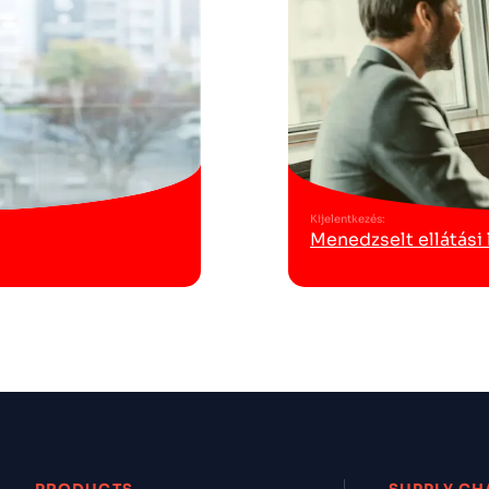
Kijelentkezés
:
Menedzselt ellátási 