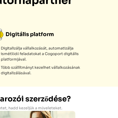
atornapartner
Digitális platform
Digitalizálja vállalkozását, automatizálja
ismétlődő feladatokat a Cogoport digitális
platformjával.
Több szállítmányt kezelhet vállalkozásának
digitalizálásával.
arozói szerződése?
etet, hadd kezeljük a műveleteket.