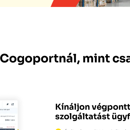
a Cogoportnál, mint cs
Kínáljon végpont
szolgáltatást ügy