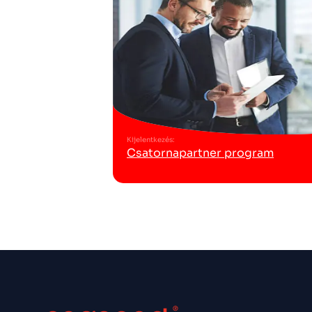
Kijelentkezés
:
Csatornapartner program