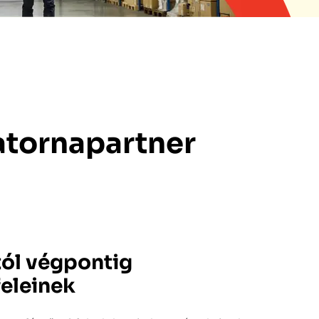
atornapartner
tól végpontig
feleinek