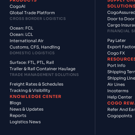
PRODUCTS
SUPPLY CH
SOLUTION
CogoAI
CogoAssure
Global Trade Platform
CROSS BORDER LOGISTICS
Door to Door
Cargo Insura
Ocean: FCL
FINANCIAL S
Ocean: LCL
Pay Later
International Air
Export Facto
Customs, CFS, Handling
DOMESTIC LOGISTICS
Cogo FX
RESOURCE
Surface: FTL, PTL, Rail
Port Info
Trailer & Rail Container Haulage
Shipping Ter
TRADE MANAGEMENT SOLUTIONS
Shipping Lin
Freight Rates & Schedules
Air Lines
Tracking & Visibility
Incoterms
KNOWLEDGE CENTER
Help Center
Blogs
COGO REW
News & Updates
Refer And Ea
Reports
Cogopoints
Logistics News