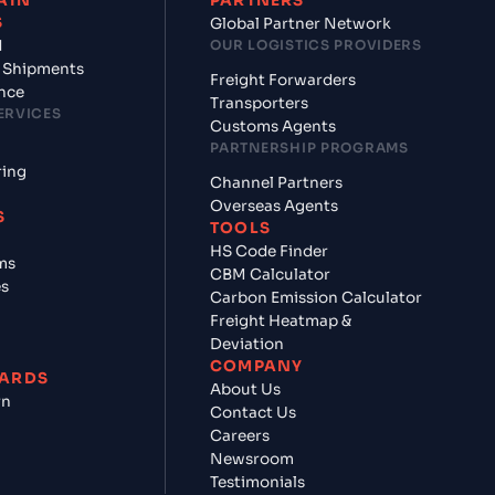
AIN
PARTNERS
S
Global Partner Network
d
OUR LOGISTICS PROVIDERS
 Shipments
Freight Forwarders
nce
Transporters
ERVICES
Customs Agents
PARTNERSHIP PROGRAMS
ring
Channel Partners
Overseas Agents
S
TOOLS
HS Code Finder
ms
CBM Calculator
es
Carbon Emission Calculator
Freight Heatmap &
Deviation
COMPANY
ARDS
About Us
rn
Contact Us
Careers
Newsroom
Testimonials