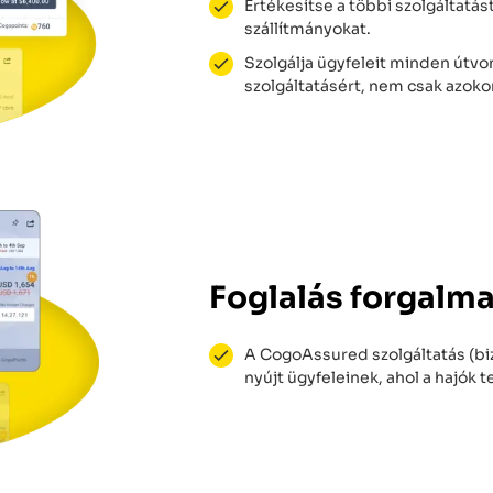
Értékesítse a többi szolgáltatás
szállítmányokat.
Szolgálja ügyfeleit minden útvo
szolgáltatásért, nem csak azoko
Foglalás forgalm
A CogoAssured szolgáltatás (bi
nyújt ügyfeleinek, ahol a hajók t