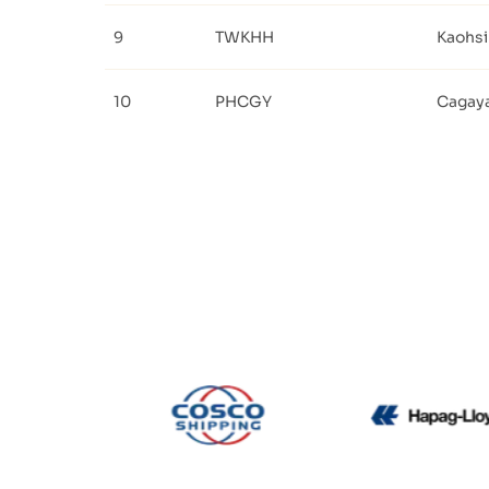
9
TWKHH
Kaohs
10
PHCGY
Cagay
CMA CGM
Cosco
H