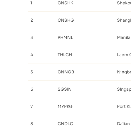
1
CNSHK
Sheko
2
CNSHG
Shang
3
PHMNL
Manila
4
THLCH
Laem 
5
CNNGB
Ningb
6
SGSIN
Singa
7
MYPKG
Port K
8
CNDLC
Dalian