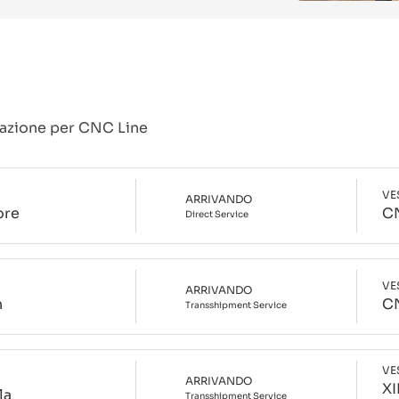
gazione per
CNC Line
VE
ARRIVANDO
ore
C
Direct
Service
VE
ARRIVANDO
n
C
Transshipment
Service
VE
ARRIVANDO
X
la
Transshipment
Service