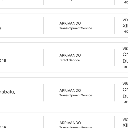
IM
VE
ARRIVANDO
X
n
Transshipment
Service
IM
VE
C
ARRIVANDO
ore
Direct
Service
D
IM
VE
C
ARRIVANDO
nabalu,
Transshipment
Service
D
IM
VE
ARRIVANDO
X
ore
Transshipment
Service