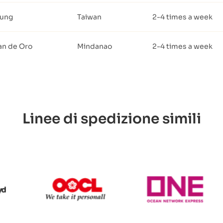
iung
Taiwan
2-4 times a week
an de Oro
Mindanao
2-4 times a week
Linee di spedizione simili
apag Lloyd
OOCL
ONE Lin