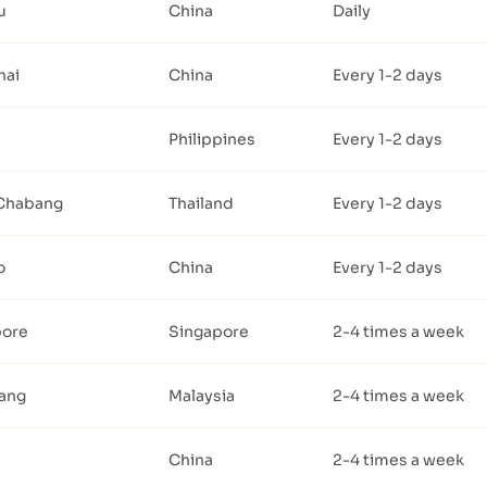
u
China
Daily
hai
China
Every 1-2 days
Philippines
Every 1-2 days
Chabang
Thailand
Every 1-2 days
o
China
Every 1-2 days
pore
Singapore
2-4 times a week
lang
Malaysia
2-4 times a week
China
2-4 times a week