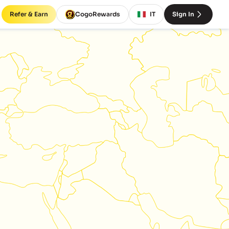
Refer & Earn
CogoRewards
IT
Sign In