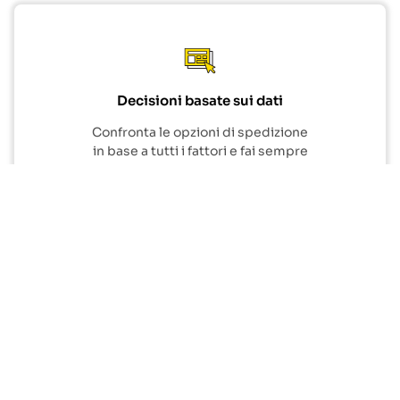
Decisioni basate sui dati
Confronta le opzioni di spedizione
in base a tutti i fattori e fai sempre
la scelta giusta.
Inizia
PRODUCTS
CogoAI
Global Trade Platform
CROSS BORDER LOGISTICS
Ocean: FCL