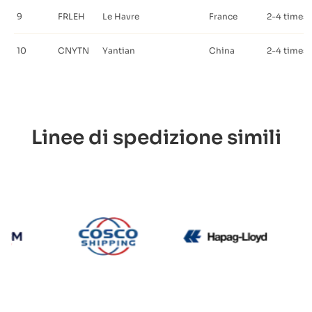
9
FRLEH
Le Havre
France
2-4 times 
10
CNYTN
Yantian
China
2-4 times 
Linee di spedizione simili
CMA CGM
Cosco
Hapag Ll