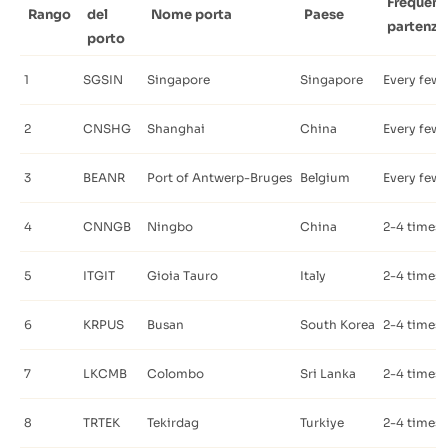
Frequenz
Rango
del
Nome porta
Paese
partenza
porto
1
SGSIN
Singapore
Singapore
Every few 
2
CNSHG
Shanghai
China
Every few 
3
BEANR
Port of Antwerp-Bruges
Belgium
Every few 
4
CNNGB
Ningbo
China
2-4 times 
5
ITGIT
Gioia Tauro
Italy
2-4 times 
6
KRPUS
Busan
South Korea
2-4 times 
7
LKCMB
Colombo
Sri Lanka
2-4 times 
8
TRTEK
Tekirdag
Turkiye
2-4 times 