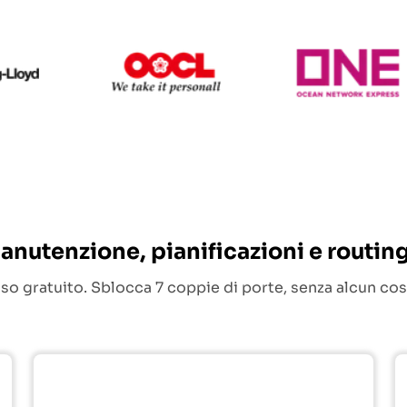
Hapag Lloyd
OOCL
O
 manutenzione, pianificazioni e routin
sso gratuito. Sblocca 7 coppie di porte, senza alcun cos