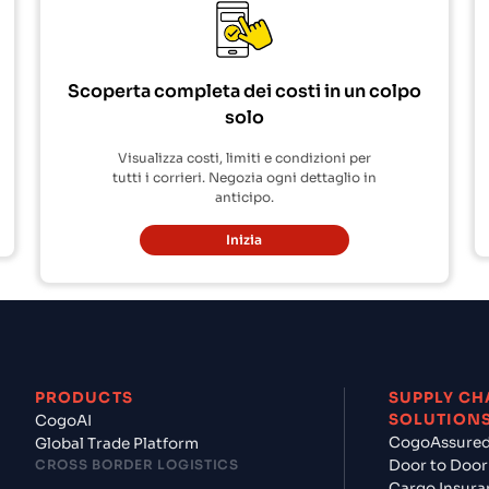
Scoperta completa dei costi in un colpo
solo
Visualizza costi, limiti e condizioni per
tutti i corrieri. Negozia ogni dettaglio in
anticipo.
Inizia
PRODUCTS
SUPPLY CH
SOLUTION
CogoAI
CogoAssure
Global Trade Platform
CROSS BORDER LOGISTICS
Door to Door
Cargo Insura