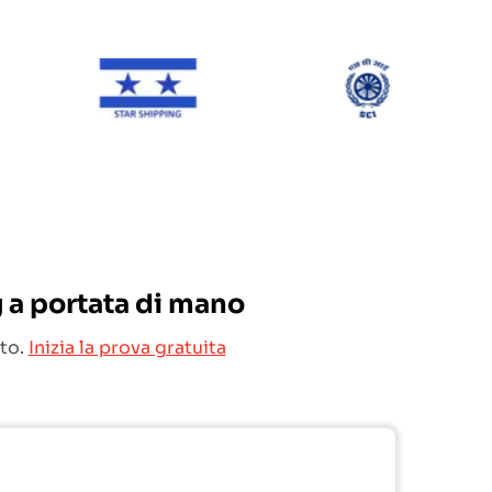
NE Line
Star Shipping
SCI
g a portata di mano
to.
Inizia la prova gratuita