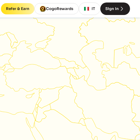
Refer & Earn
CogoRewards
IT
Sign In