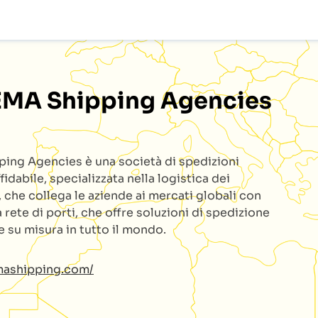
EMA Shipping Agencies
ping Agencies
è una società di spedizioni
fidabile, specializzata nella logistica dei
 che collega le aziende ai mercati globali con
 rete di porti, che offre soluzioni di spedizione
 e su misura in tutto il mondo.
mashipping.com/