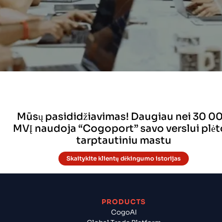
Mūsų pasididžiavimas! Daugiau nei 30 0
MVĮ naudoja “Cogoport” savo verslui plėt
tarptautiniu mastu
Skaitykite klientų dėkingumo istorijas
PRODUCTS
CogoAI