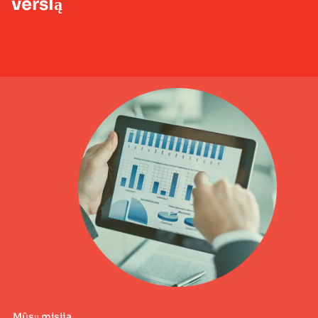
verslą
Mūsų misija