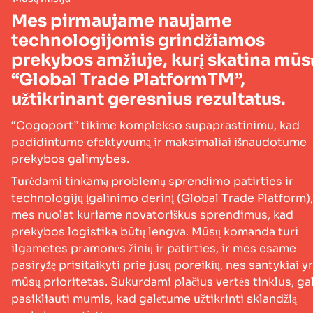
Mes pirmaujame naujame
technologijomis grindžiamos
prekybos amžiuje, kurį skatina mūs
“Global Trade PlatformTM”,
užtikrinant geresnius rezultatus.
“Cogoport” tikime komplekso supaprastinimu, kad
padidintume efektyvumą ir maksimaliai išnaudotume
prekybos galimybes.
Turėdami tinkamą problemų sprendimo patirties ir
technologijų įgalinimo derinį (Global Trade Platform),
mes nuolat kuriame novatoriškus sprendimus, kad
prekybos logistika būtų lengva. Mūsų komanda turi
ilgametes pramonės žinių ir patirties, ir mes esame
pasiryžę prisitaikyti prie jūsų poreikių, nes santykiai y
mūsų prioritetas. Sukurdami plačius vertės tinklus, ga
pasikliauti mumis, kad galėtume užtikrinti sklandžią