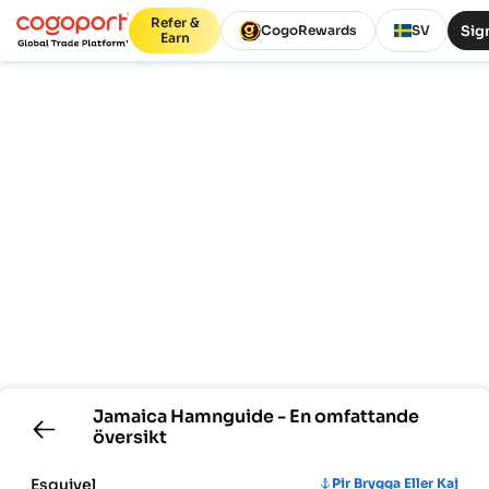
Refer &
Sign
CogoRewards
SV
Earn
Jamaica
Hamnguide - En omfattande
översikt
Esquivel
Pir Brygga Eller Kaj