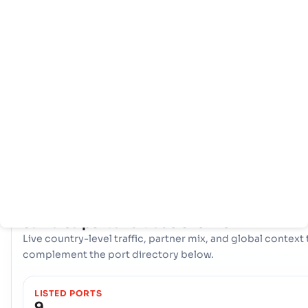
Hem
Länder
Hamninfo
Med ett omfattande nätverk av 9 hamnar, Jamaica har en
kraftfull maritim infrastruktur. Nyckelnav som Esquivel,
Kingston, Lucea är avgörande för att hantera stora
handelsvolymer, erbjuder olika logistiska alternativ och
säkerställer motståndskraftig anslutning till internationella
sjöfartsvägar över hela världen.
COUNTRY SNAPSHOT
Jamaica
port and trade overview
Live country-level traffic, partner mix, and global context 
complement the port directory below.
LISTED PORTS
9