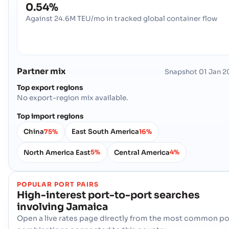
0.54%
Against 24.6M TEU/mo in tracked global container flow
Partner mix
Snapshot
01 Jan 2
Top export regions
No export-region mix available.
Top import regions
China
East South America
75%
16%
North America East
Central America
5%
4%
POPULAR PORT PAIRS
High-interest port-to-port searches
involving
Jamaica
Open a live rates page directly from the most common po