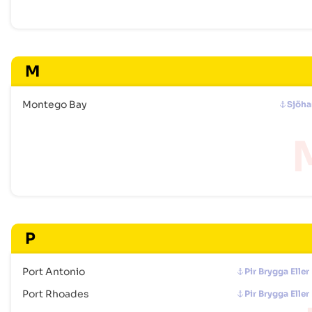
M
Montego Bay
Sjöh
P
Port Antonio
Pir Brygga Eller
Port Rhoades
Pir Brygga Eller