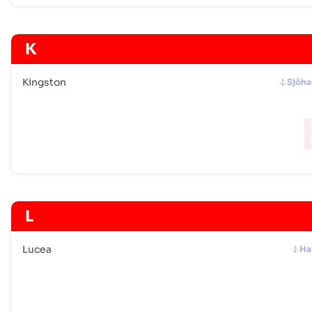
K
Kingston
Sjöh
L
Lucea
H