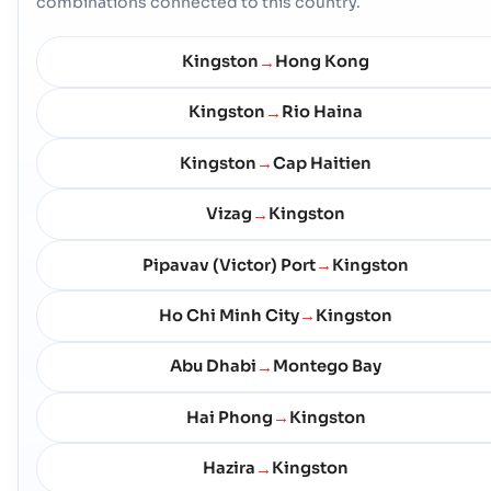
combinations connected to this country.
Kingston
Hong Kong
→
Kingston
Rio Haina
→
Kingston
Cap Haitien
→
Vizag
Kingston
→
Pipavav (Victor) Port
Kingston
→
Ho Chi Minh City
Kingston
→
Abu Dhabi
Montego Bay
→
Hai Phong
Kingston
→
Hazira
Kingston
→