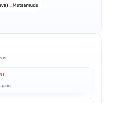
eva)
Mutsamudu
→
ros.
INE
 pairs
INE
t pairs