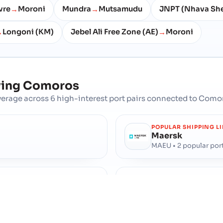
vre
Moroni
Mundra
Mutsamudu
JNPT (Nhava Sh
→
→
Longoni (KM)
Jebel Ali Free Zone (AE)
Moroni
→
→
ving
Comoros
erage across 6 high-interest port pairs connected to Como
POPULAR SHIPPING L
Maersk
MAEU • 2 popular port
POPULAR SHIPPING L
ANL
ANNU • 2 popular por