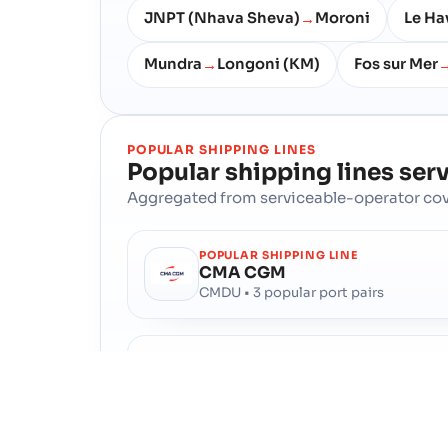
JNPT (Nhava Sheva)
Moroni
Le Ha
→
Mundra
Longoni (KM)
Fos sur Mer
→
POPULAR SHIPPING LINES
Popular shipping lines ser
Aggregated from serviceable-operator cov
POPULAR SHIPPING LINE
CMA CGM
CMDU • 3 popular port pairs
POPULAR SHIPPING LINE
Cosco
COSU • 2 popular port pairs