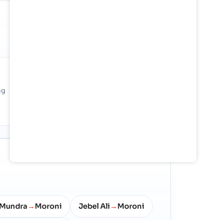
SHARE OF GLOBAL TRADE
0%
ng
Against 24.6M TEU/mo in tracked
global container flow
Mundra
Moroni
Jebel Ali
Moroni
→
→