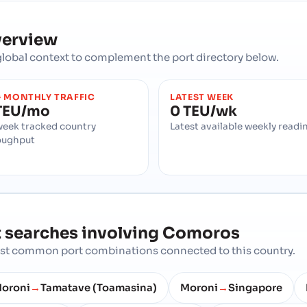
verview
d global context to complement the port directory below.
 MONTHLY TRAFFIC
LATEST WEEK
TEU/mo
0 TEU/wk
week tracked country
Latest available weekly readi
oughput
 searches involving
Comoros
most common port combinations connected to this country.
oroni
Tamatave (Toamasina)
Moroni
Singapore
→
→