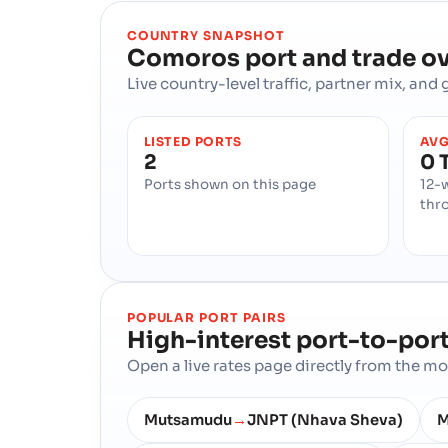
COUNTRY SNAPSHOT
Comoros
port and trade o
Live country-level traffic, partner mix, an
LISTED PORTS
AVG
2
0 
Ports shown on this page
12-
thr
POPULAR PORT PAIRS
High-interest port-to-port
Open a live rates page directly from the 
Mutsamudu
JNPT (Nhava Sheva)
M
→