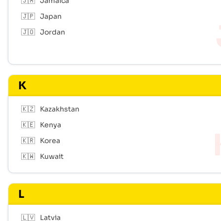
🇯🇲
Jamaica
🇯🇵
Japan
🇯🇴
Jordan
K
🇰🇿
Kazakhstan
🇰🇪
Kenya
🇰🇷
Korea
🇰🇼
Kuwait
L
🇱🇻
Latvia