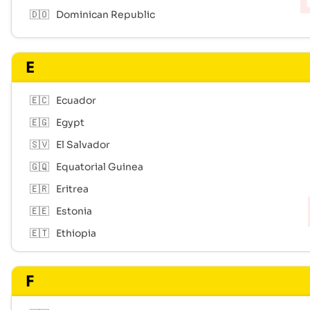
🇩🇴
Dominican Republic
E
🇪🇨
Ecuador
🇪🇬
Egypt
🇸🇻
El Salvador
🇬🇶
Equatorial Guinea
🇪🇷
Eritrea
🇪🇪
Estonia
🇪🇹
Ethiopia
F