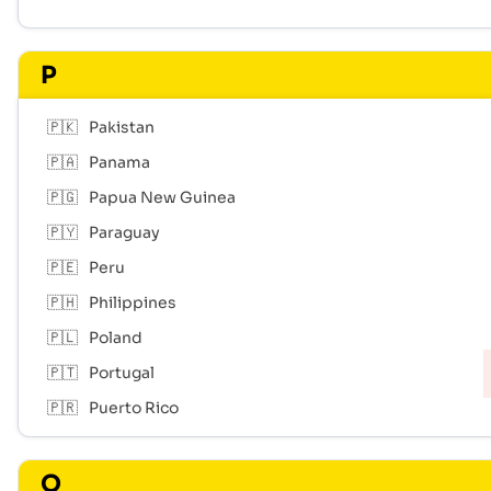
P
🇵🇰
Pakistan
🇵🇦
Panama
🇵🇬
Papua New Guinea
🇵🇾
Paraguay
🇵🇪
Peru
🇵🇭
Philippines
🇵🇱
Poland
🇵🇹
Portugal
🇵🇷
Puerto Rico
Q