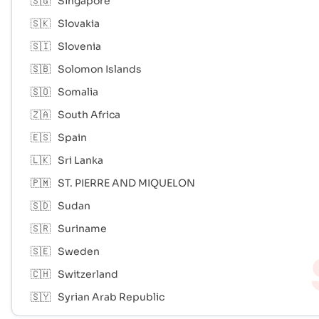
🇸🇬
Singapore
🇸🇰
Slovakia
🇸🇮
Slovenia
🇸🇧
Solomon Islands
🇸🇴
Somalia
🇿🇦
South Africa
🇪🇸
Spain
🇱🇰
Sri Lanka
🇵🇲
ST. PIERRE AND MIQUELON
🇸🇩
Sudan
🇸🇷
Suriname
🇸🇪
Sweden
🇨🇭
Switzerland
🇸🇾
Syrian Arab Republic