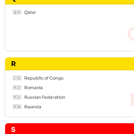
🇶🇦
Qatar
R
🇨🇬
Republic of Congo
🇷🇴
Romania
🇷🇺
Russian Federation
🇷🇼
Rwanda
S