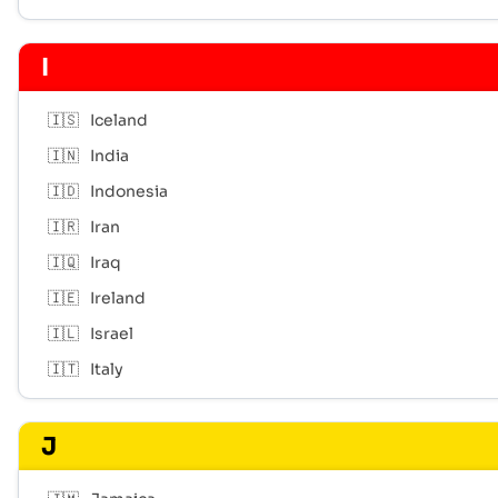
I
🇮🇸
Iceland
🇮🇳
India
🇮🇩
Indonesia
🇮🇷
Iran
🇮🇶
Iraq
🇮🇪
Ireland
🇮🇱
Israel
🇮🇹
Italy
J