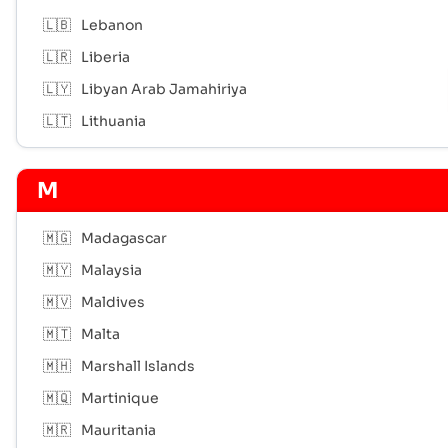
🇱🇧
Lebanon
🇱🇷
Liberia
🇱🇾
Libyan Arab Jamahiriya
🇱🇹
Lithuania
M
🇲🇬
Madagascar
🇲🇾
Malaysia
🇲🇻
Maldives
🇲🇹
Malta
🇲🇭
Marshall Islands
🇲🇶
Martinique
🇲🇷
Mauritania