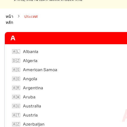
หน้า
ประเทศ
หลัก
A
🇦🇱
Albania
🇩🇿
Algeria
🇦🇸
American Samoa
🇦🇴
Angola
🇦🇷
Argentina
🇦🇼
Aruba
🇦🇺
Australia
🇦🇹
Austria
🇦🇿
Azerbaijan