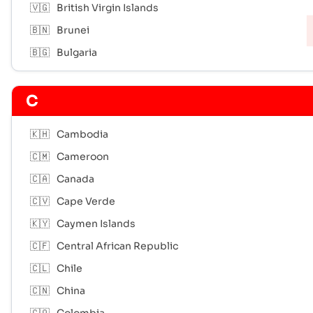
🇻🇬
British Virgin Islands
🇧🇳
Brunei
🇧🇬
Bulgaria
C
🇰🇭
Cambodia
🇨🇲
Cameroon
🇨🇦
Canada
🇨🇻
Cape Verde
🇰🇾
Caymen Islands
🇨🇫
Central African Republic
🇨🇱
Chile
🇨🇳
China