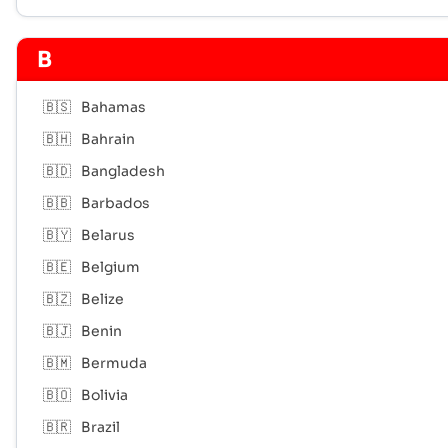
B
🇧🇸
Bahamas
🇧🇭
Bahrain
🇧🇩
Bangladesh
🇧🇧
Barbados
🇧🇾
Belarus
🇧🇪
Belgium
🇧🇿
Belize
🇧🇯
Benin
🇧🇲
Bermuda
🇧🇴
Bolivia
🇧🇷
Brazil