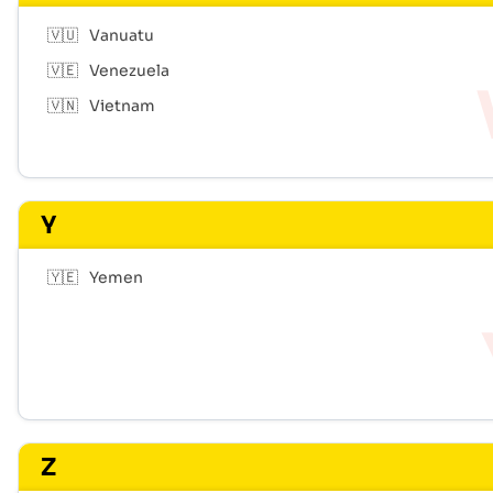
🇻🇺
Vanuatu
🇻🇪
Venezuela
🇻🇳
Vietnam
Y
🇾🇪
Yemen
Z