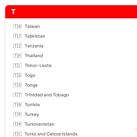
T
🇹🇼
Taiwan
🇹🇯
Tajikistan
🇹🇿
Tanzania
🇹🇭
Thailand
🇹🇱
Timor-Leste
🇹🇬
Togo
🇹🇴
Tonga
🇹🇹
Trinidad and Tobago
🇹🇳
Tunisia
🇹🇷
Turkey
🇹🇲
Turkmenistan
🇹🇨
Turks and Caicos Islands