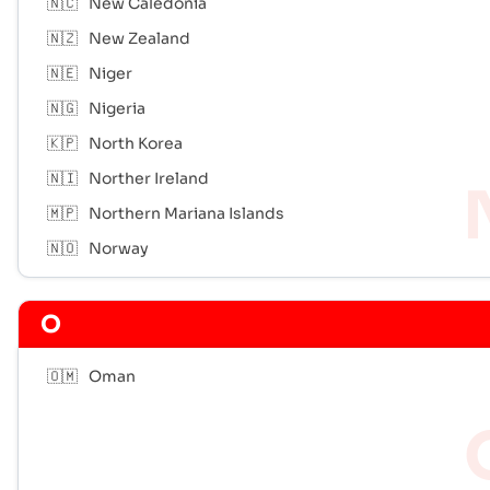
🇳🇨
New Caledonia
🇳🇿
New Zealand
🇳🇪
Niger
🇳🇬
Nigeria
🇰🇵
North Korea
🇳🇮
Norther Ireland
🇲🇵
Northern Mariana Islands
🇳🇴
Norway
O
🇴🇲
Oman