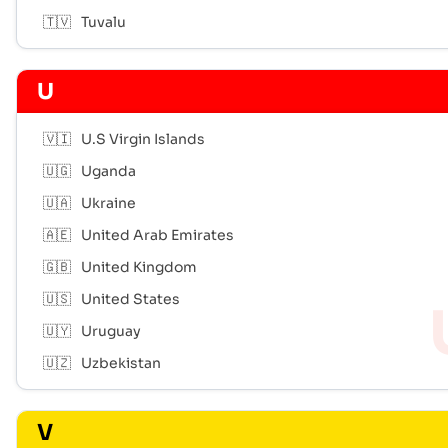
🇹🇻
Tuvalu
U
🇻🇮
U.S Virgin Islands
🇺🇬
Uganda
🇺🇦
Ukraine
🇦🇪
United Arab Emirates
🇬🇧
United Kingdom
🇺🇸
United States
🇺🇾
Uruguay
🇺🇿
Uzbekistan
V