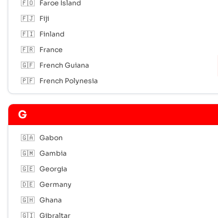
🇫🇴
Faroe Island
🇫🇯
Fiji
🇫🇮
Finland
🇫🇷
France
🇬🇫
French Guiana
🇵🇫
French Polynesia
G
🇬🇦
Gabon
🇬🇲
Gambia
🇬🇪
Georgia
🇩🇪
Germany
🇬🇭
Ghana
🇬🇮
Gibraltar