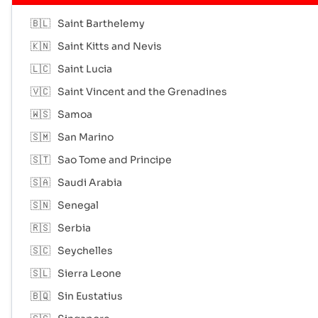
🇧🇱
Saint Barthelemy
🇰🇳
Saint Kitts and Nevis
🇱🇨
Saint Lucia
🇻🇨
Saint Vincent and the Grenadines
🇼🇸
Samoa
🇸🇲
San Marino
🇸🇹
Sao Tome and Principe
🇸🇦
Saudi Arabia
🇸🇳
Senegal
🇷🇸
Serbia
🇸🇨
Seychelles
🇸🇱
Sierra Leone
🇧🇶
Sin Eustatius