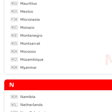
🇲🇺
Mauritius
🇲🇽
Mexico
🇫🇲
Micronesia
🇲🇨
Monaco
🇲🇪
Montenegro
🇲🇸
Montserrat
🇲🇦
Morocco
🇲🇿
Mozambique
🇲🇲
Myanmar
N
🇳🇦
Namibia
🇳🇱
Netherlands