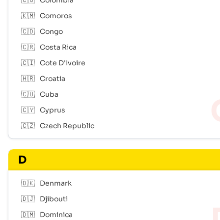
🇨🇴
Colombia
🇰🇲
Comoros
🇨🇩
Congo
🇨🇷
Costa Rica
🇨🇮
Cote D'Ivoire
🇭🇷
Croatia
🇨🇺
Cuba
🇨🇾
Cyprus
🇨🇿
Czech Republic
D
🇩🇰
Denmark
🇩🇯
Djibouti
🇩🇲
Dominica