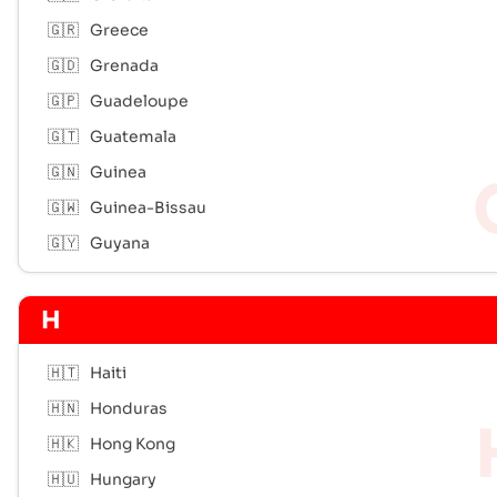
🇬🇷
Greece
🇬🇩
Grenada
🇬🇵
Guadeloupe
🇬🇹
Guatemala
🇬🇳
Guinea
🇬🇼
Guinea-Bissau
🇬🇾
Guyana
H
🇭🇹
Haiti
🇭🇳
Honduras
🇭🇰
Hong Kong
🇭🇺
Hungary