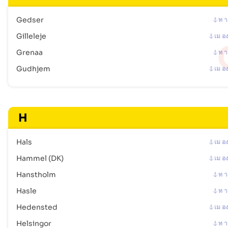
Gedser
ท า
Gilleleje
เม อ
Grenaa
ท า
Gudhjem
เม อ
H
Hals
เม อ
Hammel (DK)
เม อ
Hanstholm
ท า
Hasle
ท า
Hedensted
เม อ
Helsingor
ท า