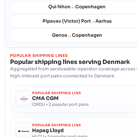
รหัสไปรษณีย์ :
-
Qui Nhon
Copenhagen
→
รหัสพอร์ต :
DKSKA
Pipavav (Victor) Port
Aarhus
→
Skive (DK)
ท าเร อ
Genoa
Copenhagen
→
ที่อยู่ :
Skive (DK), Denmark, Europe
รหัสไปรษณีย์ :
-
รหัสพอร์ต :
DKSKV
POPULAR SHIPPING LINES
Popular shipping lines serving
Denmark
Strandby
เม องท า
Aggregated from serviceable-operator coverage across 
ที่อยู่ :
Strandby (DKSTD), Denmark, Europe
high-interest port pairs connected to Denmark.
รหัสไปรษณีย์ :
-
รหัสพอร์ต :
DKSTD
POPULAR SHIPPING LINE
CMA CGM
CMDU • 2 popular port pairs
Struer (DK)
ท าเร อ
ที่อยู่ :
Struer (DK), Denmark, Europe
รหัสไปรษณีย์ :
-
POPULAR SHIPPING LINE
รหัสพอร์ต :
DKSTR
Hapag Lloyd
HLCU • 2 popular port pairs