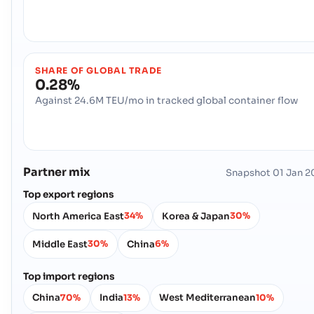
Marstal
ท าเร อ
ที่อยู่ :
Marstal (DKMRS), Denmark, Europe
รหัสไปรษณีย์ :
-
รหัสพอร์ต :
DKMRS
SHARE OF GLOBAL TRADE
0.28%
Nekso
ท าเร อ
Against 24.6M TEU/mo in tracked global container flow
ที่อยู่ :
Nekso (DKNEX), Denmark, Europe
รหัสไปรษณีย์ :
-
รหัสพอร์ต :
DKNEX
Partner mix
Snapshot
01 Jan 2
Nyborg
ท าเร อ
Top export regions
ที่อยู่ :
Nyborg (DKNBG), Denmark, Europe
North America East
Korea & Japan
34%
30%
รหัสไปรษณีย์ :
-
รหัสพอร์ต :
DKNBG
Middle East
China
30%
6%
Top import regions
Odense
ท าเร อแม น ำ
China
India
West Mediterranean
70%
13%
10%
ที่อยู่ :
Odense (DKODE), Denmark, Europe