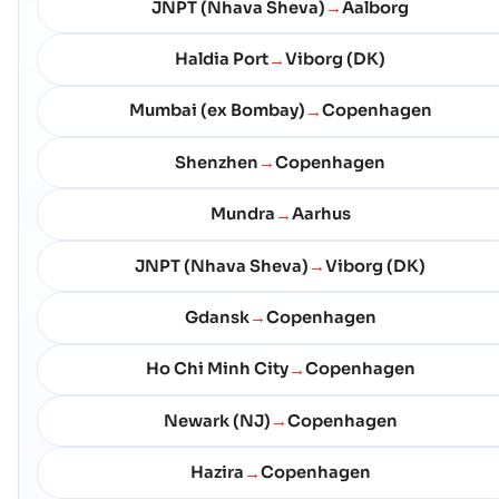
JNPT (Nhava Sheva)
Aalborg
→
Rudkobing
ท าเร อ
ที่อยู่ :
Rudkobing (DKRKB), Denmark, Europe
Haldia Port
Viborg (DK)
→
รหัสไปรษณีย์ :
-
รหัสพอร์ต :
DKRKB
Mumbai (ex Bombay)
Copenhagen
→
Shenzhen
Copenhagen
→
Saelvig
เม องท า
ที่อยู่ :
Saelvig (DKSLV), Denmark, Europe
Mundra
Aarhus
→
รหัสไปรษณีย์ :
-
รหัสพอร์ต :
DKSLV
JNPT (Nhava Sheva)
Viborg (DK)
→
Sjaellands Odde
เม องท า
Gdansk
Copenhagen
→
ที่อยู่ :
Sjaellands Odde (DKSJO), Denmark, Europe
รหัสไปรษณีย์ :
-
Ho Chi Minh City
Copenhagen
→
รหัสพอร์ต :
DKSJO
Newark (NJ)
Copenhagen
→
Skagen
ท าเร อ
Hazira
Copenhagen
→
ที่อยู่ :
Skagen (DKSKA), Denmark, Europe