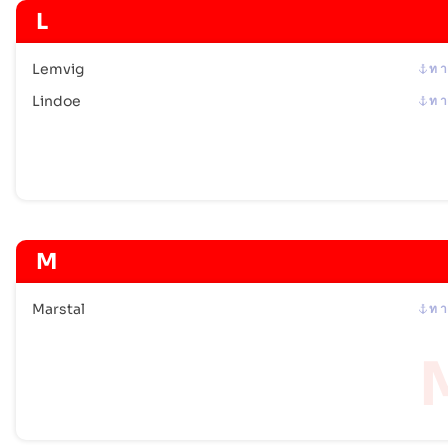
L
Lemvig
ท า
Lindoe
ท า
M
Marstal
ท า