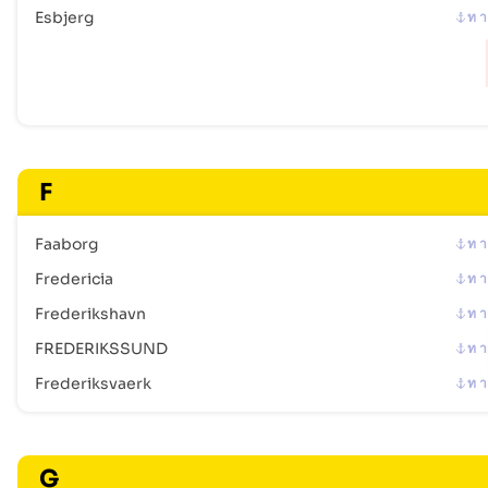
Esbjerg
ท า
F
Faaborg
ท า
Fredericia
ท า
Frederikshavn
ท า
FREDERIKSSUND
ท า
Frederiksvaerk
ท า
G