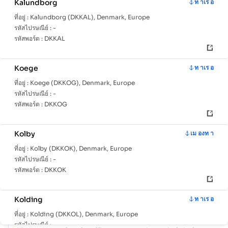
Kalundborg
ท าเร อ
ที่อยู่ :
Kalundborg (DKKAL), Denmark, Europe
รหัสไปรษณีย์ :
-
รหัสพอร์ต :
DKKAL
Koege
ท าเร อ
ที่อยู่ :
Koege (DKKOG), Denmark, Europe
หน้า
ประเทศ
ข้อมูล
รหัสไปรษณีย์ :
-
หลัก
ท่าเรือ
รหัสพอร์ต :
DKKOG
ด้วยเครือข่ายที่ครอบคลุมของ 57 พอร์ต, Denmark มีโครงสร้างพื้นฐา
Kolby
เม องท า
ทางทะเลที่ทรงพลังฮับกุญแจเช่น Aabenraa, Aalbaek (DK), Aalborg
ที่อยู่ :
Kolby (DKKOK), Denmark, Europe
บทบาทในการจัดการการค้าจำนวนมาก นำเสนอตัวเลือกโลจิสติกส์ที่ห
รหัสไปรษณีย์ :
-
หลาย และสร้างความยืดหยุ่นในการเชื่อมต่อกับช่องทางการขนส่งระหว
รหัสพอร์ต :
DKKOK
ประเทศทั่วโลก
Kolding
ท าเร อ
COUNTRY SNAPSHOT
ที่อยู่ :
Kolding (DKKOL), Denmark, Europe
Denmark
port and trade overview
รหัสไปรษณีย์ :
-