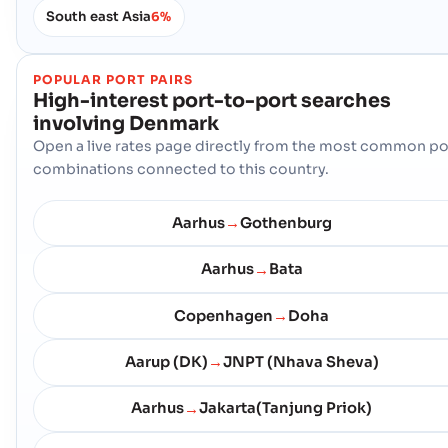
รหัสไปรษณีย์ :
-
South east Asia
6%
รหัสพอร์ต :
DKODE
Randers
ท าเร อแม น ำ
POPULAR PORT PAIRS
High-interest port-to-port searches
ที่อยู่ :
Randers (DKRAN), Denmark, Europe
involving
Denmark
รหัสไปรษณีย์ :
-
Open a live rates page directly from the most common po
รหัสพอร์ต :
DKRAN
combinations connected to this country.
Rodbyhavn
ท าเร อ
Aarhus
Gothenburg
→
ที่อยู่ :
Rodbyhavn (DKROD), Denmark, Europe
รหัสไปรษณีย์ :
-
Aarhus
Bata
→
รหัสพอร์ต :
DKROD
Copenhagen
Doha
→
Roenne
ท าเร อ
Aarup (DK)
JNPT (Nhava Sheva)
→
ที่อยู่ :
Roenne (DKRNN), Denmark, Europe
รหัสไปรษณีย์ :
-
Aarhus
Jakarta(Tanjung Priok)
→
รหัสพอร์ต :
DKRNN