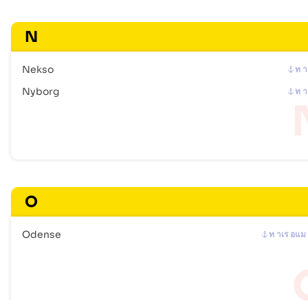
N
Nekso
ท า
Nyborg
ท า
O
Odense
ท าเร อแม