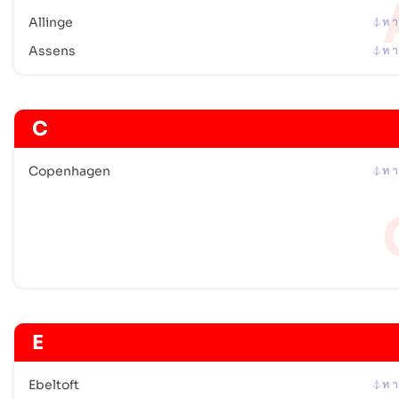
Allinge
ท า
Vordingborg
ท าเร อ
Assens
ท า
ที่อยู่ :
Vordingborg (DKVOR), Denmark, Europe
รหัสไปรษณีย์ :
-
รหัสพอร์ต :
DKVOR
C
Copenhagen
ท า
E
Ebeltoft
ท า