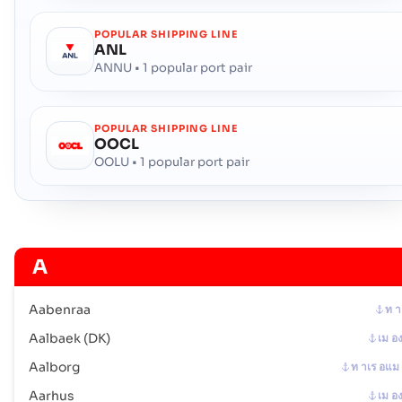
รหัสไปรษณีย์ :
-
รหัสพอร์ต :
DKSVE
POPULAR SHIPPING LINE
ANL
ANNU • 1 popular port pair
Tars
เม องท า
ที่อยู่ :
Tars (DKTRS), Denmark, Europe
รหัสไปรษณีย์ :
-
POPULAR SHIPPING LINE
OOCL
รหัสพอร์ต :
DKTRS
OOLU • 1 popular port pair
Thyboron
เม องท า
ที่อยู่ :
Thyboron (DKTHN), Denmark, Europe
รหัสไปรษณีย์ :
-
A
รหัสพอร์ต :
DKTHN
Aabenraa
ท า
Vejle
ท าเร อ
Aalbaek (DK)
เม อ
ที่อยู่ :
Vejle (DKVEJ), Denmark, Europe
รหัสไปรษณีย์ :
-
Aalborg
ท าเร อแม
รหัสพอร์ต :
DKVEJ
Aarhus
เม อ