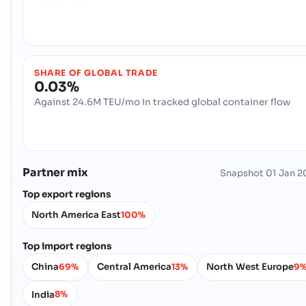
SHARE OF GLOBAL TRADE
0.03%
Against 24.6M TEU/mo in tracked global container flow
Partner mix
Snapshot
01 Jan 2
Top export regions
North America East
100%
Top import regions
China
Central America
North West Europe
69%
13%
9
India
8%