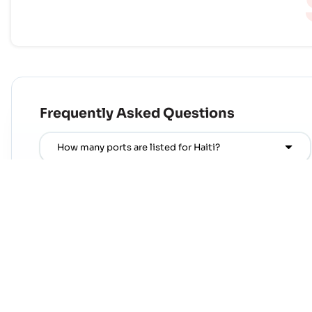
Frequently Asked Questions
How many ports are listed for Haiti?
Which country pairs linked to Haiti are currently
most active?
Which regions trade the most with Haiti?
Where can I find popular port pairs connected to
Haiti?