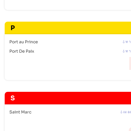
P
Port au Prince
ท า
Port De Paix
ท า
S
Saint Marc
เม อ