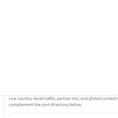
หน้า
ประเทศ
ข้อมูล
หลัก
ท่าเรือ
Marshall Islands ใช้ประโยชน์จากประตูทางทะเลเชิงกลยุทธ์สองแห่งเ
อำนวยความสะดวกในการค้าระหว่างประเทศ: ท่าเรือ ท่าเรือ ท่าเรือ หร
ท่าเรือ, Kwajalein, and the ท่าเรือ ท่าเรือ ท่าเรือ หรือท่าเรือ, Majuro
ท่าเรือเหล่านี้รวมกันเป็นแกนโลจิสติกส์ที่สำคัญ จัดการสินค้าที่หลากห
และเชื่อมต่อผู้ผลิตและผู้บริโภคของประเทศเข้ากับตลาดโลก
COUNTRY SNAPSHOT
Marshall Islands
port and trade overview
Live country-level traffic, partner mix, and global context 
complement the port directory below.