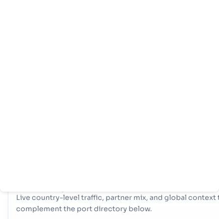
หน้า
ประเทศ
ข้อมูล
หลัก
ท่าเรือ
Montenegro การค้าทางทะเลของศูนย์กลางอยู่ที่ประตูหลัก ท่าเรือ - B
ท่าเรือเดียวที่สำคัญนี้ทำหน้าที่เป็นหลอดเลือดแดงหลักสำหรับการนำเข
และการส่งออก ให้การเข้าถึงเส้นทางการขนส่งทั่วโลกที่จำเป็นสนับสน
เศรษฐกิจของประเทศและอำนวยความสะดวกในการดำเนินงานการค้
ระหว่างประเทศที่ราบรื่น
COUNTRY SNAPSHOT
Montenegro
port and trade overview
Live country-level traffic, partner mix, and global context 
complement the port directory below.