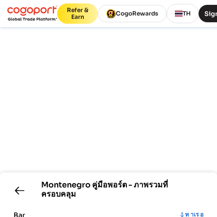
Refer &
Sign
CogoRewards
TH
Earn
Montenegro
คู่มือพอร์ต - ภาพรวมที่
ครอบคลุม
Bar
ท าเร อ