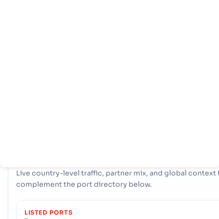
หน้า
ประเทศ
ข้อมูล
หลัก
ท่าเรือ
Montserrat การค้าทางทะเลของศูนย์กลางอยู่ที่ประตูหลัก ท่าเรือ ท่าเร
ท่าเรือ หรือท่าเรือ - Little Bay. ท่าเรือเดียวที่สำคัญนี้ทำหน้าที่เป็นหล
เลือดแดงหลักสำหรับการนำเข้าและการส่งออก ให้การเข้าถึงเส้นทางก
ขนส่งทั่วโลกที่จำเป็นสนับสนุนเศรษฐกิจของประเทศและอำนวยความ
สะดวกในการดำเนินงานการค้าระหว่างประเทศที่ราบรื่น
COUNTRY SNAPSHOT
Montserrat
port and trade overview
Live country-level traffic, partner mix, and global context 
complement the port directory below.
LISTED PORTS