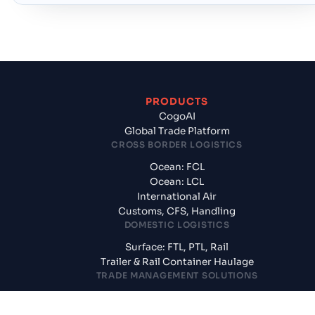
PRODUCTS
CogoAI
Global Trade Platform
CROSS BORDER LOGISTICS
Ocean: FCL
Ocean: LCL
International Air
Customs, CFS, Handling
DOMESTIC LOGISTICS
Surface: FTL, PTL, Rail
Trailer & Rail Container Haulage
TRADE MANAGEMENT SOLUTIONS
Freight Rates & Schedules
Tracking & Visibility