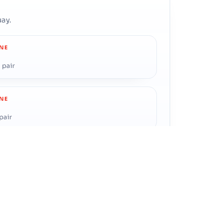
ay.
INE
 pair
INE
pair
INE
 pair