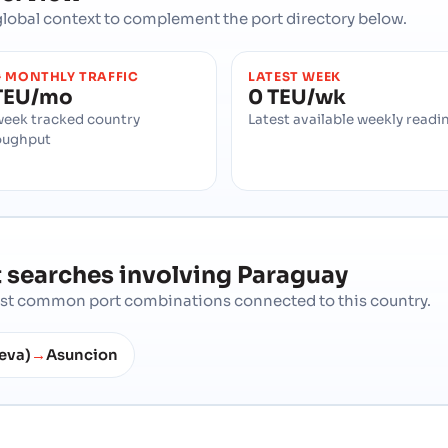
d global context to complement the port directory below.
 MONTHLY TRAFFIC
LATEST WEEK
TEU/mo
0 TEU/wk
week tracked country
Latest available weekly readi
oughput
 searches involving
Paraguay
most common port combinations connected to this country.
eva)
Asuncion
→