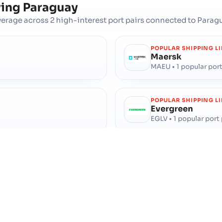
ving
Paraguay
rage across 2 high-interest port pairs connected to Paragu
POPULAR SHIPPING L
Maersk
MAEU • 1 popular port
POPULAR SHIPPING L
Evergreen
EGLV • 1 popular port 
POPULAR SHIPPING L
Hapag Lloyd
HLCU • 1 popular port