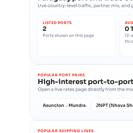
Live country-level traffic, partner mix, an
LISTED PORTS
AVG
2
0 
Ports shown on this page
12-
thr
POPULAR PORT PAIRS
High-interest port-to-port
Open a live rates page directly from the 
Asuncion
Mundra
JNPT (Nhava Sh
→
POPULAR SHIPPING LINES