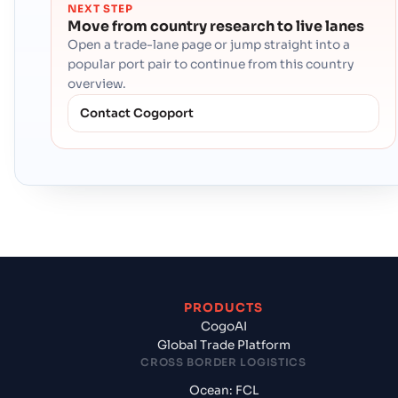
NEXT STEP
Move from country research to live lanes
Open a trade-lane page or jump straight into a
popular port pair to continue from this country
overview.
Contact Cogoport
PRODUCTS
CogoAI
Global Trade Platform
CROSS BORDER LOGISTICS
Ocean: FCL