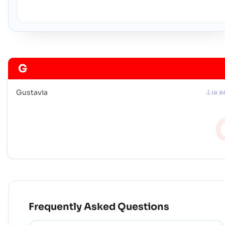
G
Gustavia
เม อ
Frequently Asked Questions