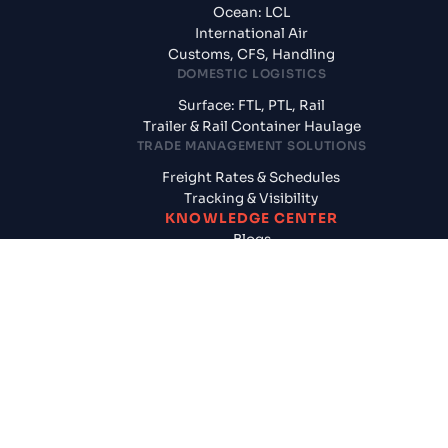
Ocean: LCL
International Air
Customs, CFS, Handling
DOMESTIC LOGISTICS
Surface: FTL, PTL, Rail
Trailer & Rail Container Haulage
TRADE MANAGEMENT SOLUTIONS
Freight Rates & Schedules
Tracking & Visibility
KNOWLEDGE CENTER
Blogs
News & Updates
Reports
Logistics News
SUPPLY CHAIN SOLUTIONS
CogoAssured
Door to Door Shipments
Cargo Insurance
FINANCIAL SERVICES