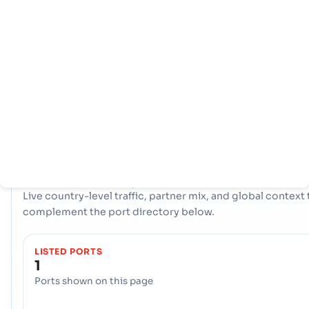
หน้า
ประเทศ
ข้อมูล
หลัก
ท่าเรือ
Saint Barthelemy การค้าทางทะเลของศูนย์กลางอยู่ที่ประตูหลัก เมือ
- Gustavia. ท่าเรือเดียวที่สำคัญนี้ทำหน้าที่เป็นหลอดเลือดแดงหลักสำ
การนำเข้าและการส่งออก ให้การเข้าถึงเส้นทางการขนส่งทั่วโลกที่จำเ
สนับสนุนเศรษฐกิจของประเทศและอำนวยความสะดวกในการดำเนิน
งานการค้าระหว่างประเทศที่ราบรื่น
COUNTRY SNAPSHOT
Saint Barthelemy
port and trade overview
Live country-level traffic, partner mix, and global context 
complement the port directory below.
LISTED PORTS
1
Ports shown on this page