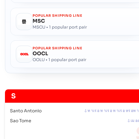
POPULAR SHIPPING LINE
MSC
MSCU • 1 popular port pair
POPULAR SHIPPING LINE
OOCL
OOLU • 1 popular port pair
S
Santo Antonio
ท าเร อ ท าเร อ ท าเร อ หร อท า
Sao Tome
เม อ