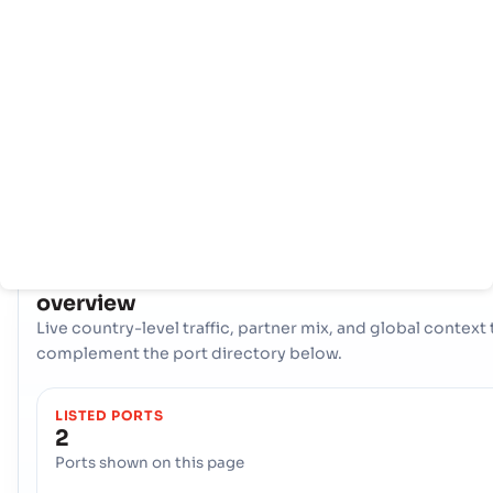
หลัก
ท่าเรือ
Sao Tome and Principe ใช้ประโยชน์จากประตูทางทะเลเชิงกลยุทธ
แห่งเพื่ออำนวยความสะดวกในการค้าระหว่างประเทศ: ท่าเรือ ท่าเรือ ท่
หรือท่าเรือ, Santo Antonio, and the เมืองท่า, Sao Tome. ท่าเรือเหล่
รวมกันเป็นแกนโลจิสติกส์ที่สำคัญ จัดการสินค้าที่หลากหลาย และเชื่อมต่
ผลิตและผู้บริโภคของประเทศเข้ากับตลาดโลก
COUNTRY SNAPSHOT
Sao Tome and Principe
port and trade
overview
Live country-level traffic, partner mix, and global context 
complement the port directory below.
LISTED PORTS
2
Ports shown on this page