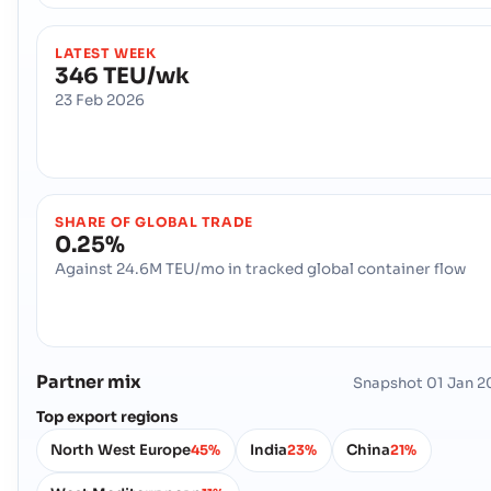
LATEST WEEK
346 TEU/wk
23 Feb 2026
SHARE OF GLOBAL TRADE
0.25%
Against 24.6M TEU/mo in tracked global container flow
Partner mix
Snapshot
01 Jan 2
Top export regions
North West Europe
India
China
45%
23%
21%