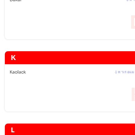
K
Kaolack
ท าเร อแม
L