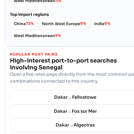
West Mediterranean
11%
Top import regions
China
North West Europe
India
72%
9%
9%
West Mediterranean
9%
POPULAR PORT PAIRS
High-interest port-to-port searches
involving
Senegal
Open a live rates page directly from the most common po
combinations connected to this country.
Dakar
Felixstowe
→
Dakar
Fos sur Mer
→
Dakar
Algeciras
→