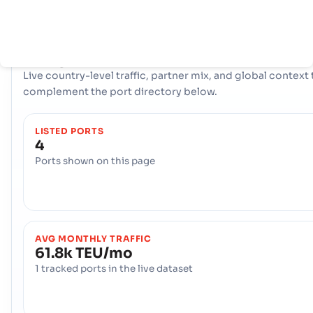
โลก
COUNTRY SNAPSHOT
Senegal
port and trade overview
Live country-level traffic, partner mix, and global context 
complement the port directory below.
LISTED PORTS
4
Ports shown on this page
AVG MONTHLY TRAFFIC
61.8k TEU/mo
1 tracked ports in the live dataset