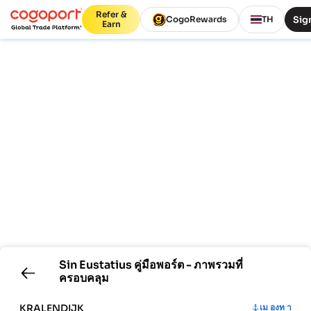
Refer &
Sign
CogoRewards
TH
Earn
Sin Eustatius
คู่มือพอร์ต - ภาพรวมที่
ครอบคลุม
KRALENDIJK
เม องท า