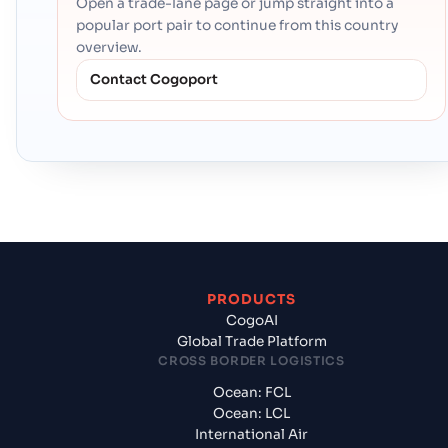
Open a trade-lane page or jump straight into a
popular port pair to continue from this country
overview.
Contact Cogoport
PRODUCTS
CogoAI
Global Trade Platform
CROSS BORDER LOGISTICS
Ocean: FCL
Ocean: LCL
International Air