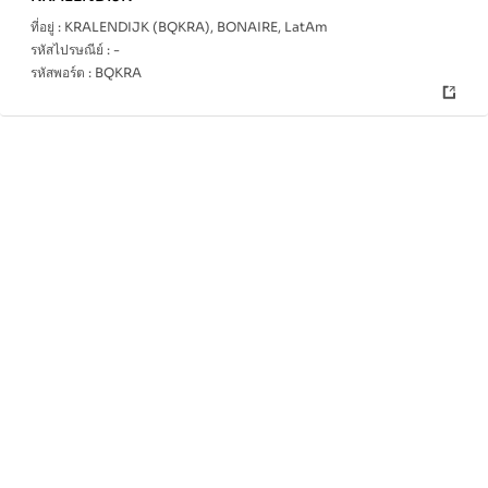
ที่อยู่ :
KRALENDIJK (BQKRA), BONAIRE, LatAm
รหัสไปรษณีย์ :
-
รหัสพอร์ต :
BQKRA