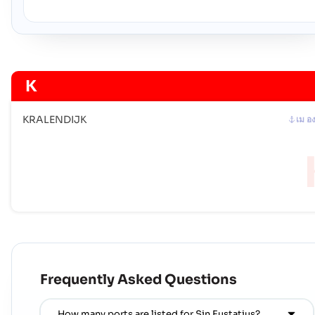
K
KRALENDIJK
เม อ
Frequently Asked Questions
How many ports are listed for Sin Eustatius?