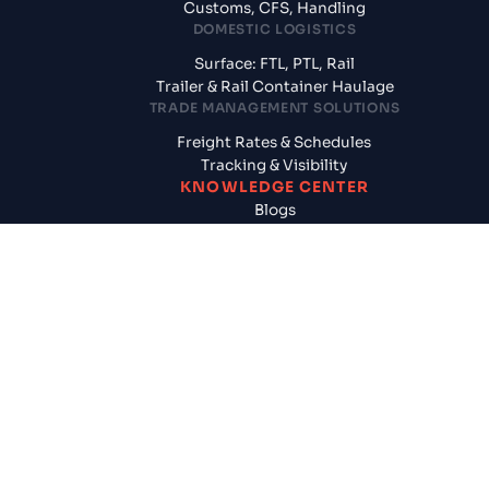
Customs, CFS, Handling
DOMESTIC LOGISTICS
Surface: FTL, PTL, Rail
Trailer & Rail Container Haulage
TRADE MANAGEMENT SOLUTIONS
Freight Rates & Schedules
Tracking & Visibility
KNOWLEDGE CENTER
Blogs
News & Updates
Reports
Logistics News
SUPPLY CHAIN SOLUTIONS
CogoAssured
Door to Door Shipments
Cargo Insurance
FINANCIAL SERVICES
Pay Later
Export Factoring