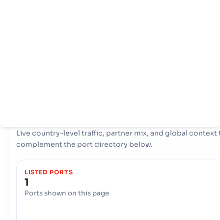
หลัก
ท่าเรือ
Sin Eustatius การค้าทางทะเลของศูนย์กลางอยู่ที่ประตูหลัก เมืองท่า -
KRALENDIJK. ท่าเรือเดียวที่สำคัญนี้ทำหน้าที่เป็นหลอดเลือดแดงหลัก
สำหรับการนำเข้าและการส่งออก ให้การเข้าถึงเส้นทางการขนส่งทั่วโลก
จำเป็นสนับสนุนเศรษฐกิจของประเทศและอำนวยความสะดวกในการ
ดำเนินงานการค้าระหว่างประเทศที่ราบรื่น
COUNTRY SNAPSHOT
Sin Eustatius
port and trade overview
Live country-level traffic, partner mix, and global context 
complement the port directory below.
LISTED PORTS
1
Ports shown on this page