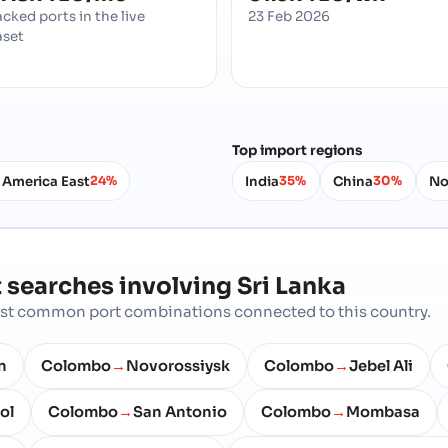
acked ports in the live
23 Feb 2026
aset
Top import regions
 America East
India
China
No
24%
35%
30%
 searches involving
Sri Lanka
most common port combinations connected to this country.
n
Colombo
Novorossiysk
Colombo
Jebel Ali
→
→
ol
Colombo
San Antonio
Colombo
Mombasa
→
→