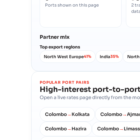
Ports shown on this page
2 tr
dat
Partner mix
Top export regions
North West Europe
India
North
41%
35%
POPULAR PORT PAIRS
High-interest port-to-port
Open a live rates page directly from the 
Colombo
Kolkata
Colombo
Ajma
→
→
Colombo
Hazira
Colombo
Limass
→
→