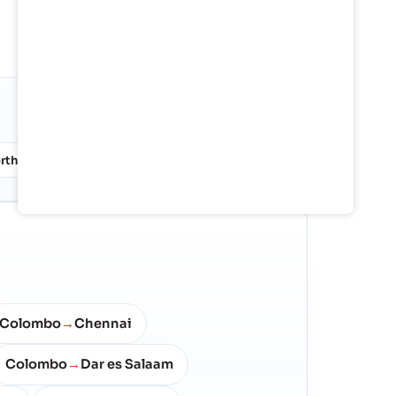
Against 24.6M TEU/mo in tracked
global container flow
Snapshot
01 Jan 2026
rth West Europe
Middle East
20%
12%
Colombo
Chennai
→
Colombo
Dar es Salaam
→