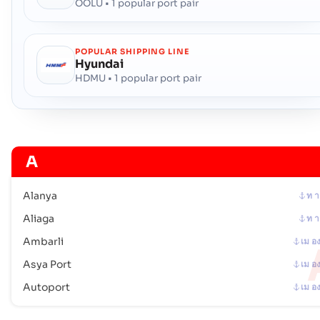
OOLU • 1 popular port pair
POPULAR SHIPPING LINE
Hyundai
HDMU • 1 popular port pair
A
Alanya
ท า
Aliaga
ท า
Ambarli
เม อ
Asya Port
เม อ
Autoport
เม อ