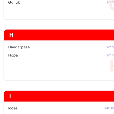
Gulluk
ท า
H
Haydarpasa
ท า
Hopa
ท า
I
Icdas
เม อ