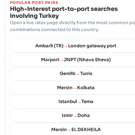
POPULAR PORT PAIRS
High-interest port-to-port searches
involving
Turkey
Open a live rates page directly from the most common po
combinations connected to this country.
Ambarli (TR)
London gateway port
→
Marport
JNPT (Nhava Sheva)
→
Gemlik
Tunis
→
Mersin
Kolkata
→
Istanbul
Tema
→
Izmir
Doha
→
Mersin
EL DEKHEILA
→