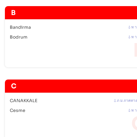
B
Bandirma
ท า
Bodrum
ท า
C
CANAKKALE
ภ ม ภาคทาง
Cesme
ท า