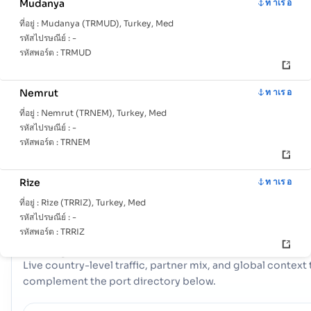
Mudanya
ท าเร อ
ที่อยู่ :
Mudanya (TRMUD), Turkey, Med
รหัสไปรษณีย์ :
-
รหัสพอร์ต :
TRMUD
หน้า
ประเทศ
ข้อมูล
หลัก
ท่าเรือ
Nemrut
ท าเร อ
ที่อยู่ :
Nemrut (TRNEM), Turkey, Med
ด้วยเครือข่ายที่ครอบคลุมของ 38 พอร์ต, Turkey มีโครงสร้างพื้นฐานท
รหัสไปรษณีย์ :
-
ทะเลที่ทรงพลังฮับกุญแจเช่น Alanya, Aliaga, Ambarli มีบทบาทในก
รหัสพอร์ต :
TRNEM
จัดการการค้าจำนวนมาก นำเสนอตัวเลือกโลจิสติกส์ที่หลากหลาย และ
สร้างความยืดหยุ่นในการเชื่อมต่อกับช่องทางการขนส่งระหว่างประเทศท
Rize
ท าเร อ
โลก
ที่อยู่ :
Rize (TRRIZ), Turkey, Med
รหัสไปรษณีย์ :
-
รหัสพอร์ต :
TRRIZ
COUNTRY SNAPSHOT
Turkey
port and trade overview
Live country-level traffic, partner mix, and global context 
Samsun
ท าเร อ
complement the port directory below.
ที่อยู่ :
Samsun (TRSSX), Samsun, Turkey
รหัสไปรษณีย์ :
-