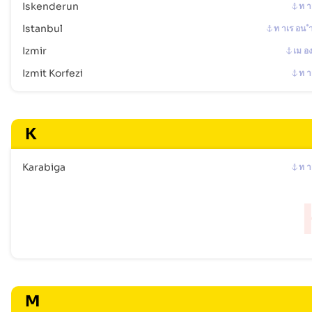
Iskenderun
ท า
Istanbul
ท าเร อน 
Izmir
เม อ
Izmit Korfezi
ท า
K
Karabiga
ท า
M