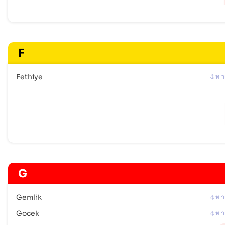
F
Fethiye
ท า
G
Gemlik
ท า
Gocek
ท า