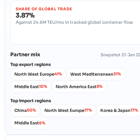
Trabzon
ท าเร อ
SHARE OF GLOBAL TRADE
ที่อยู่ :
Trabzon (TRTZX), Trabzon, Turkey
3.87%
รหัสไปรษณีย์ :
-
Against 24.6M TEU/mo in tracked global container flow
รหัสพอร์ต :
TRTZX
Zeytinburnu
ท าเร อ ท าเร อ ท าเร อ หร อท าเร อ
ที่อยู่ :
Zeytinburnu (TRZEY), Turkey, Med
Partner mix
Snapshot
01 Jan 2
รหัสไปรษณีย์ :
-
Top export regions
รหัสพอร์ต :
TRZEY
North West Europe
West Mediterranean
41%
31%
Zonguldak (TR)
ท าเร อ
Middle East
North America East
10%
8%
ที่อยู่ :
Zonguldak (TR), Turkey, Med
รหัสไปรษณีย์ :
-
Top import regions
รหัสพอร์ต :
TRZON
China
North West Europe
Korea & Japan
50%
17%
17%
Middle East
6%