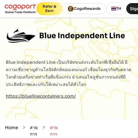
Refer &
Sign
CogoRewards
TH
Earn
Blue Independent Line
Blue Independent Line
เป็นบริษัทขนส่งระดับโลกที่เชื่อถือได้ มี
ความเชี่ยวชาญด้านโลจิสติกส์คอนเทนเนอร์ เชื่อมโยงธุรกิจกับตลาด
โลกด้วยเครือข่ายท่าเรือที่แข็งแกร่ง นำเสนอโซลูชันการขนส่งที่มี
ประสิทธิภาพและปรับให้เหมาะสมได้ทั่วโลก
https://bluelinecontainers.com/
Home
สาย
สาย
การ
การ