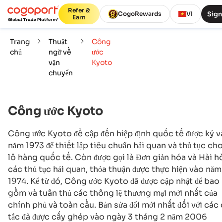
Refer &
Sign
CogoRewards
VI
Earn
Trang
Thuật
Công
chủ
ngữ về
ước
vận
Kyoto
chuyển
Công ước Kyoto
Công ước Kyoto đề cập đến hiệp định quốc tế được ký 
năm 1973 để thiết lập tiêu chuẩn hải quan và thủ tục ch
lô hàng quốc tế. Còn được gọi là Đơn giản hóa và Hài h
các thủ tục hải quan, thỏa thuận được thực hiện vào năm
1974. Kể từ đó, Công ước Kyoto đã được cập nhật để bao
gồm và tuân thủ các thông lệ thương mại mới nhất của
chính phủ và toàn cầu. Bản sửa đổi mới nhất đối với các
tắc đã được cấy ghép vào ngày 3 tháng 2 năm 2006