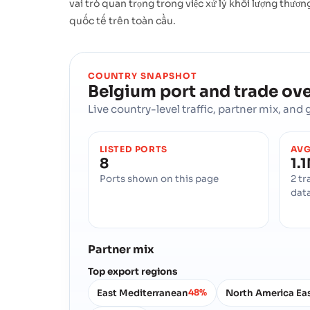
vai trò quan trọng trong việc xử lý khối lượng thươ
quốc tế trên toàn cầu.
COUNTRY SNAPSHOT
Belgium
port and trade ov
Live country-level traffic, partner mix, an
LISTED PORTS
AVG
8
1.
Ports shown on this page
2 tr
dat
Partner mix
Top export regions
East Mediterranean
North America Ea
48%