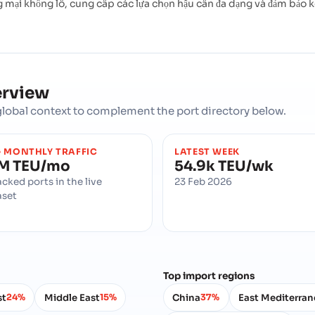
ng mại khổng lồ, cung cấp các lựa chọn hậu cần đa dạng và đảm bảo k
erview
d global context to complement the port directory below.
 MONTHLY TRAFFIC
LATEST WEEK
1M TEU/mo
54.9k TEU/wk
acked ports in the live
23 Feb 2026
aset
Top import regions
st
Middle East
China
East Mediterra
24%
15%
37%