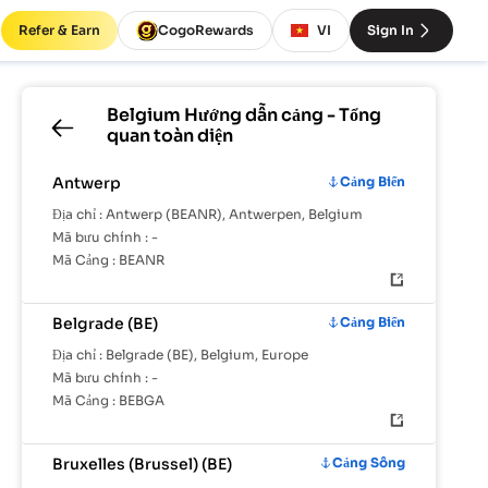
Refer & Earn
CogoRewards
VI
Sign In
Belgium
Hướng dẫn cảng - Tổng
quan toàn diện
Antwerp
Cảng Biển
Địa chỉ :
Antwerp (BEANR), Antwerpen, Belgium
Mã bưu chính :
-
Mã Cảng :
BEANR
Belgrade (BE)
Cảng Biển
Địa chỉ :
Belgrade (BE), Belgium, Europe
Mã bưu chính :
-
Mã Cảng :
BEBGA
Bruxelles (Brussel) (BE)
Cảng Sông