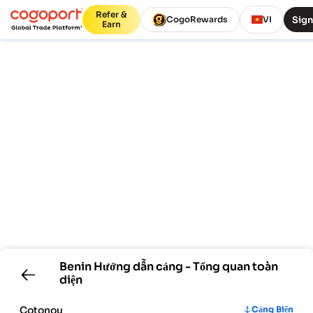
Refer &
Sign
CogoRewards
VI
Earn
Benin
Hướng dẫn cảng - Tổng quan toàn
diện
Cotonou
Cảng Biển