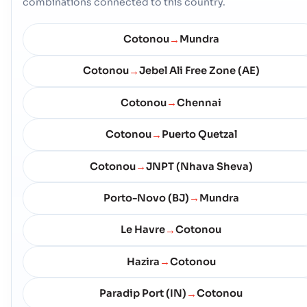
combinations connected to this country.
Cotonou
Mundra
→
Cotonou
Jebel Ali Free Zone (AE)
→
Cotonou
Chennai
→
Cotonou
Puerto Quetzal
→
Cotonou
JNPT (Nhava Sheva)
→
Porto-Novo (BJ)
Mundra
→
Le Havre
Cotonou
→
Hazira
Cotonou
→
Paradip Port (IN)
Cotonou
→