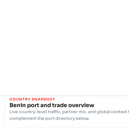
Trang
Các
Thông
chủ
quốc
tin
gia
cảng
Benin tận dụng hai cổng hàng hải chiến lược để tạo thuận lợi ch
thương mại quốc tế của mình: Cảng biển, Cotonou, and the c
biển, Porto-Novo (BJ). Cùng với nhau, các cảng này tạo thành
một trục hậu cần quan trọng, xử lý hàng hóa đa dạng và kết nố
các nhà sản xuất và người tiêu dùng của đất nước với thị trường
toàn cầu.
COUNTRY SNAPSHOT
Benin
port and trade overview
Live country-level traffic, partner mix, and global context 
complement the port directory below.