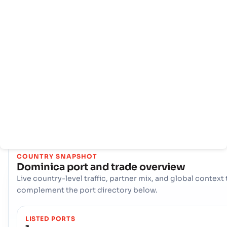
Trang
Các
Thông
chủ
quốc
tin
gia
cảng
Dominica Thương mại hàng hải của nó tập trung xung quanh c
ngõ chính của nó, Cảng biển - Roseau. Cảng duy nhất, quan
trọng này đóng vai trò là động mạch chính cho nhập khẩu và x
khẩu, cung cấp khả năng tiếp cận thiết yếu đến các tuyến đườ
vận chuyển toàn cầu, hỗ trợ nền kinh tế quốc gia và tạo điều k
cho các hoạt động thương mại quốc tế liền mạch.
COUNTRY SNAPSHOT
Dominica
port and trade overview
Live country-level traffic, partner mix, and global context 
complement the port directory below.
LISTED PORTS