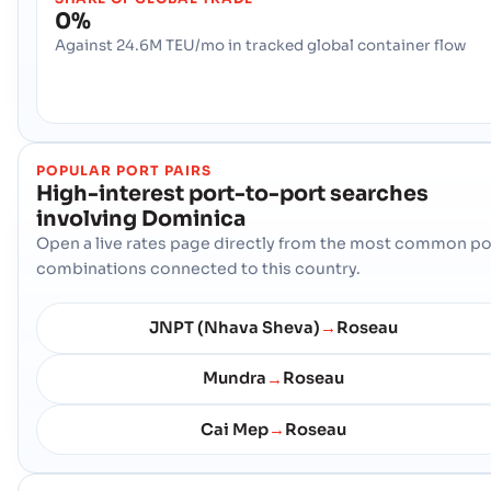
0%
Against 24.6M TEU/mo in tracked global container flow
POPULAR PORT PAIRS
High-interest port-to-port searches
involving
Dominica
Open a live rates page directly from the most common po
combinations connected to this country.
JNPT (Nhava Sheva)
Roseau
→
Mundra
Roseau
→
Cai Mep
Roseau
→