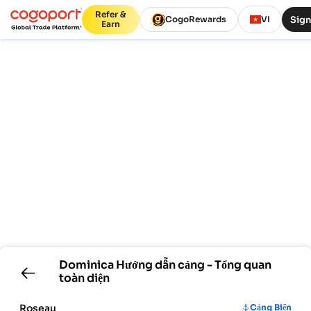
Refer &
Sign
CogoRewards
VI
Earn
Dominica
Hướng dẫn cảng - Tổng quan
toàn diện
Roseau
Cảng Biển