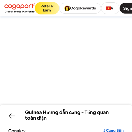
Refer &
Sign
CogoRewards
VI
Earn
Guinea
Hướng dẫn cảng - Tổng quan
toàn diện
Conakry
Cảng Biển