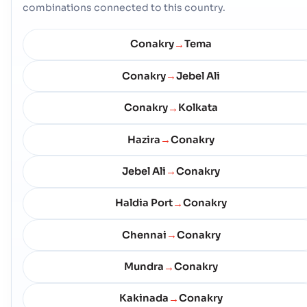
combinations connected to this country.
Conakry
Tema
→
Conakry
Jebel Ali
→
Conakry
Kolkata
→
Hazira
Conakry
→
Jebel Ali
Conakry
→
Haldia Port
Conakry
→
Chennai
Conakry
→
Mundra
Conakry
→
Kakinada
Conakry
→