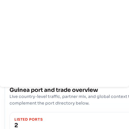
Trang
Các
Thông
chủ
quốc
tin
gia
cảng
Guinea tận dụng hai cổng hàng hải chiến lược để tạo thuận lợi 
thương mại quốc tế của mình: Cảng biển, Conakry, and the cả
biển, Kamsar. Cùng với nhau, các cảng này tạo thành một trục
cần quan trọng, xử lý hàng hóa đa dạng và kết nối các nhà sản
xuất và người tiêu dùng của đất nước với thị trường toàn cầu.
COUNTRY SNAPSHOT
Guinea
port and trade overview
Live country-level traffic, partner mix, and global context 
complement the port directory below.
LISTED PORTS
2