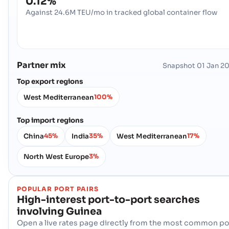
0.12%
Against 24.6M TEU/mo in tracked global container flow
Partner mix
Snapshot
01 Jan 2
Top export regions
West Mediterranean
100%
Top import regions
China
India
West Mediterranean
45%
35%
17%
North West Europe
3%
POPULAR PORT PAIRS
High-interest port-to-port searches
involving
Guinea
Open a live rates page directly from the most common po