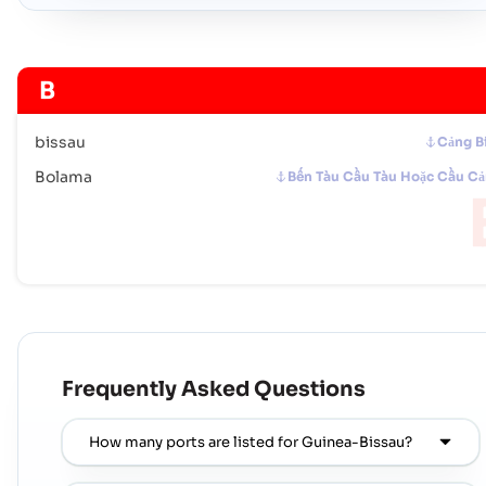
B
bissau
Cảng B
Bolama
Bến Tàu Cầu Tàu Hoặc Cầu C
Frequently Asked Questions
How many ports are listed for Guinea-Bissau?