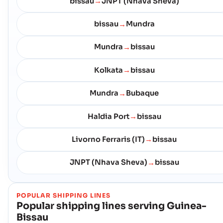
bissau
JNPT (Nhava Sheva)
→
bissau
Mundra
→
Mundra
bissau
→
Kolkata
bissau
→
Mundra
Bubaque
→
Haldia Port
bissau
→
Livorno Ferraris (IT)
bissau
→
JNPT (Nhava Sheva)
bissau
→
POPULAR SHIPPING LINES
Popular shipping lines serving
Guinea-
Bissau