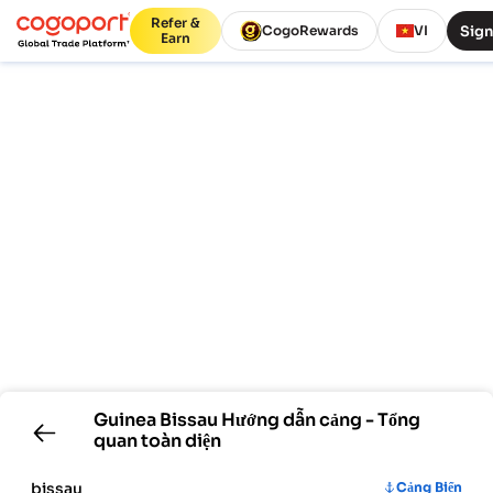
Refer &
Sign
CogoRewards
VI
Earn
Guinea Bissau
Hướng dẫn cảng - Tổng
quan toàn diện
bissau
Cảng Biển