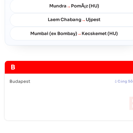
Mundra
PomÃ¡z (HU)
→
Laem Chabang
Ujpest
→
Mumbai (ex Bombay)
Kecskemet (HU)
→
B
Budapest
Cảng S