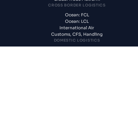
CROSS BORDER LOGISTICS
Ocean: FCL
Ocean: LCL
International Air
Customs, CFS, Handling
DOMESTIC LOGISTICS
Surface: FTL, PTL, Rail
Trailer & Rail Container Haulage
TRADE MANAGEMENT SOLUTIONS
Freight Rates & Schedules
Tracking & Visibility
KNOWLEDGE CENTER
Blogs
News & Updates
Reports
Logistics News
SUPPLY CHAIN SOLUTIONS
CogoAssured