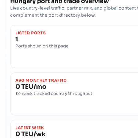
Hungary
port and trade overview
Live country-level traffic, partner mix, and global context 
complement the port directory below.
LISTED PORTS
1
Ports shown on this page
AVG MONTHLY TRAFFIC
0 TEU/mo
12-week tracked country throughput
LATEST WEEK
0 TEU/wk