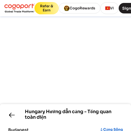
Refer &
Sign
CogoRewards
VI
Earn
Hungary
Hướng dẫn cảng - Tổng quan
toàn diện
Budapest
Cảng Sông