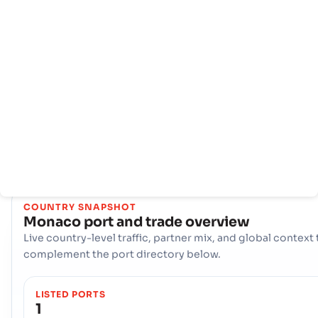
Trang
Các
Thông
chủ
quốc
tin
gia
cảng
Monaco Thương mại hàng hải của nó tập trung xung quanh cử
ngõ chính của nó, Hải cảng - Monaco. Cảng duy nhất, quan tr
này đóng vai trò là động mạch chính cho nhập khẩu và xuất kh
cung cấp khả năng tiếp cận thiết yếu đến các tuyến đường vận
chuyển toàn cầu, hỗ trợ nền kinh tế quốc gia và tạo điều kiện 
các hoạt động thương mại quốc tế liền mạch.
COUNTRY SNAPSHOT
Monaco
port and trade overview
Live country-level traffic, partner mix, and global context 
complement the port directory below.
LISTED PORTS
1