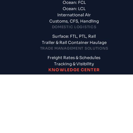
Ocean: FCL
Ocean: LCL
International Air
Customs, CFS, Handling
DOMESTIC LOGISTICS
Surface: FTL, PTL, Rail
Trailer & Rail Container Haulage
TRADE MANAGEMENT SOLUTIONS
Freight Rates & Schedules
Tracking & Visibility
KNOWLEDGE CENTER
Blogs
News & Updates
Reports
Logistics News
SUPPLY CHAIN SOLUTIONS
CogoAssured
Door to Door Shipments
Cargo Insurance