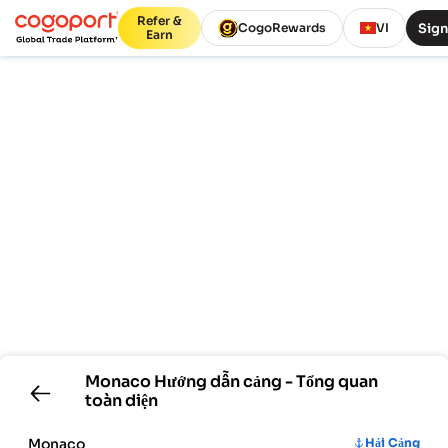
Refer &
Sign
CogoRewards
VI
Earn
Monaco
Hướng dẫn cảng - Tổng quan
toàn diện
Monaco
Hải Cảng