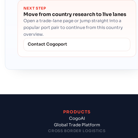
NEXT STEP
Move from country research to live lanes
Open a trade-lane page or jump straight into a
popular port pair to continue from this country
overview.
Contact Cogoport
PRODUCTS
CogoAI
Global Trade Platform
CROSS BORDER LOGISTICS