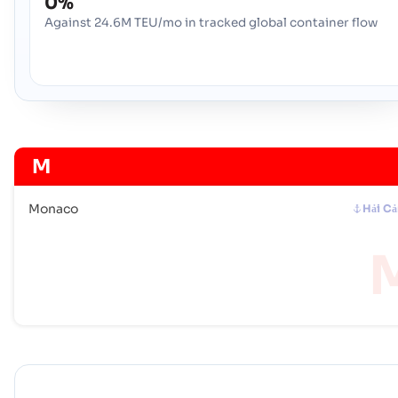
0%
Against 24.6M TEU/mo in tracked global container flow
M
Monaco
Hải C