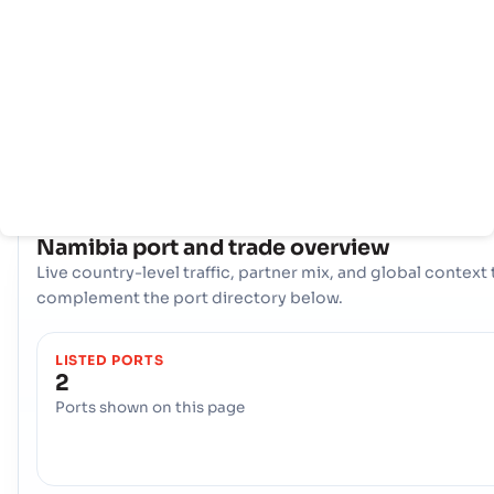
Namibia tận dụng hai cổng hàng hải chiến lược để tạo thuận lợi
thương mại quốc tế của mình: Hải cảng, Luderitz, and the Cản
biển, Walvis Bay. Cùng với nhau, các cảng này tạo thành một t
hậu cần quan trọng, xử lý hàng hóa đa dạng và kết nối các nhà
xuất và người tiêu dùng của đất nước với thị trường toàn cầu.
COUNTRY SNAPSHOT
Namibia
port and trade overview
Live country-level traffic, partner mix, and global context 
complement the port directory below.
LISTED PORTS
2
Ports shown on this page