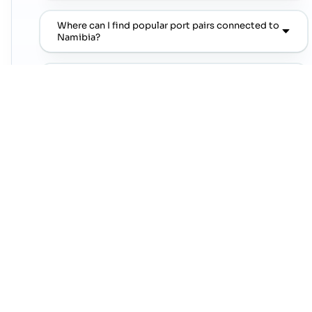
Where can I find popular port pairs connected to
Namibia?
Which shipping lines are commonly seen on
popular port pairs connected to Namibia?
Which commodities are commonly linked with
Namibia trade lanes?
NEXT STEP
Move from country research to live lanes
Open a trade-lane page or jump straight into a
popular port pair to continue from this country
overview.
Contact Cogoport