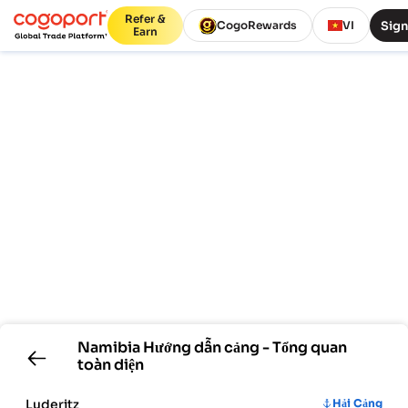
Refer &
Sign
CogoRewards
VI
Earn
Namibia
Hướng dẫn cảng - Tổng quan
toàn diện
Luderitz
Hải Cảng