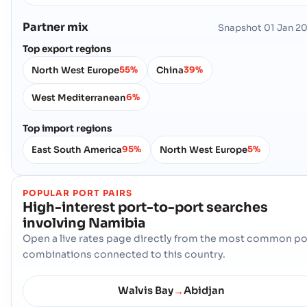
Partner mix
Snapshot
01 Jan 2
Top export regions
North West Europe
China
55%
39%
West Mediterranean
6%
Top import regions
East South America
North West Europe
95%
5%
POPULAR PORT PAIRS
High-interest port-to-port searches
involving
Namibia
Open a live rates page directly from the most common po
combinations connected to this country.
Walvis Bay
Abidjan
→