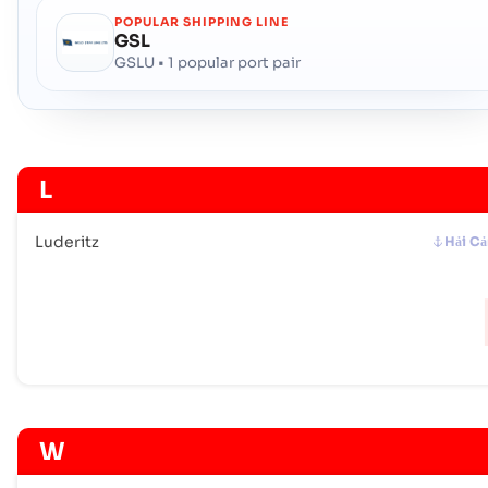
POPULAR SHIPPING LINE
GSL
GSLU • 1 popular port pair
L
Luderitz
Hải C
W