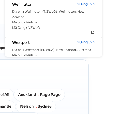
0.71%
Wellington
Cảng Biển
Against 24.6M TEU/mo in tracked
global container flow
Địa chỉ :
Wellington (NZWLG), Wellington, New
Zealand
Mã bưu chính :
-
Mã Cảng :
NZWLG
Snapshot
01 Jan 2026
Westport
Cảng Biển
ope
Oceania
South east Asia
14%
8%
7%
Địa chỉ :
Westport (NZWSZ), New Zealand, Australia
Mã bưu chính :
-
Mã Cảng :
NZWSZ
Whangarei
Hải Cảng
Địa chỉ :
Whangarei (NZWRE), Whangarei, New
Zealand
Mã bưu chính :
-
el Ali
Auckland
Pago Pago
→
Mã Cảng :
NZWRE
mantle
Nelson
Sydney
→