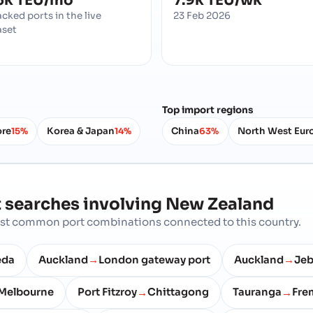
5k TEU/mo
7.9k TEU/wk
acked ports in the live
23 Feb 2026
aset
Top import regions
ore
Korea & Japan
China
North West Eur
15%
14%
63%
 searches involving
New Zealand
most common port combinations connected to this country.
eda
Auckland
London gateway port
Auckland
Jeb
→
→
Melbourne
Port Fitzroy
Chittagong
Tauranga
Fre
→
→