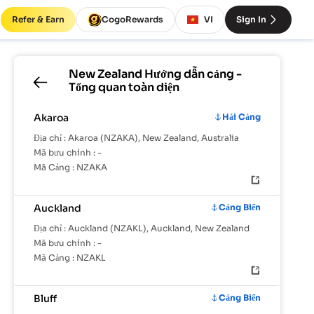
Refer & Earn
CogoRewards
VI
Sign In
New Zealand
Hướng dẫn cảng -
Tổng quan toàn diện
Akaroa
Hải Cảng
Địa chỉ :
Akaroa (NZAKA), New Zealand, Australia
Mã bưu chính :
-
Mã Cảng :
NZAKA
Auckland
Cảng Biển
Địa chỉ :
Auckland (NZAKL), Auckland, New Zealand
Mã bưu chính :
-
Mã Cảng :
NZAKL
Bluff
Cảng Biển