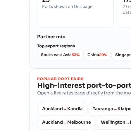
25
17
Ports shown on this page
7 tr
dat
Partner mix
Top export regions
South east Asia
China
Singap
33%
29%
POPULAR PORT PAIRS
High-interest port-to-port
Open a live rates page directly from the 
Auckland
Kandla
Tauranga
Klaip
→
→
Auckland
Melbourne
Wellington
→
→