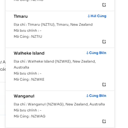
Timaru
Hải Cảng
Địa chỉ :
Timaru (NZTIU), Timaru, New Zealand
Mã bưu chính :
-
Mã Cảng :
NZTIU
Waiheke Island
Cảng Biển
Địa chỉ :
Waiheke Island (NZWKE), New Zealand,
ư Akaroa, Auckland, Bluff đóng vai trò quan trọng
Australia
ới các tuyến đường vận chuyển quốc tế trên toàn cầu.
Mã bưu chính :
-
Mã Cảng :
NZWKE
Wanganui
Cảng Biển
Địa chỉ :
Wanganui (NZWAG), New Zealand, Australia
Mã bưu chính :
-
Mã Cảng :
NZWAG
SHARE OF GLOBAL TRADE