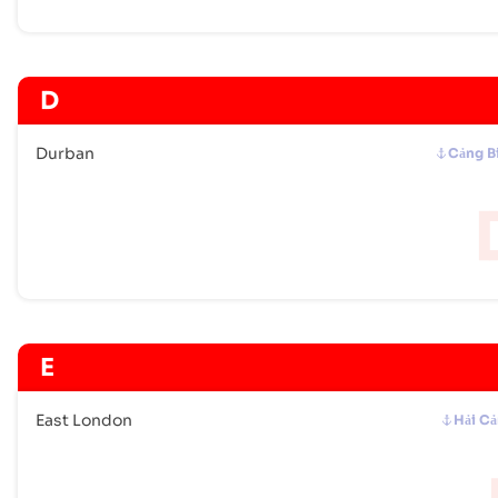
D
Durban
Cảng B
E
East London
Hải C