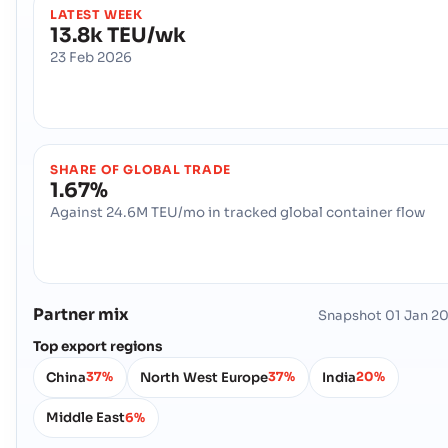
LATEST WEEK
13.8k TEU/wk
23 Feb 2026
SHARE OF GLOBAL TRADE
1.67%
Against 24.6M TEU/mo in tracked global container flow
Partner mix
Snapshot
01 Jan 2
Top export regions
China
North West Europe
India
37%
37%
20%
Middle East
6%