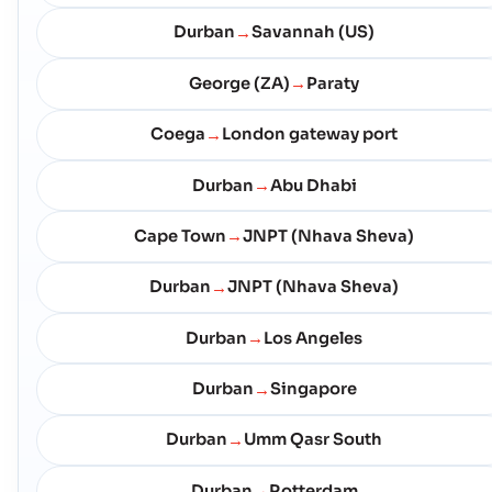
Durban
Savannah (US)
→
George (ZA)
Paraty
→
Coega
London gateway port
→
Durban
Abu Dhabi
→
Cape Town
JNPT (Nhava Sheva)
→
Durban
JNPT (Nhava Sheva)
→
Durban
Los Angeles
→
Durban
Singapore
→
Durban
Umm Qasr South
→
Durban
Rotterdam
→