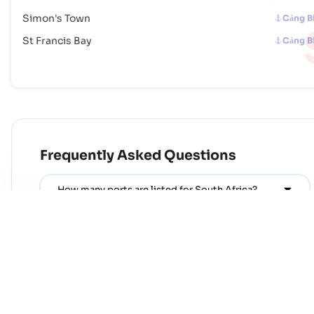
Simon's Town
Cảng B
St Francis Bay
Cảng B
Frequently Asked Questions
How many ports are listed for South Africa?
Which country pairs linked to South Africa are
currently most active?
Which regions trade the most with South Africa?