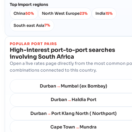
Top import regions
China
North West Europe
India
50%
23%
15%
South east Asia
7%
POPULAR PORT PAIRS
High-interest port-to-port searches
involving
South Africa
Open a live rates page directly from the most common po
combinations connected to this country.
Durban
Mumbai (ex Bombay)
→
Durban
Haldia Port
→
Durban
Port Klang North ( Northport)
→
Cape Town
Mundra
→