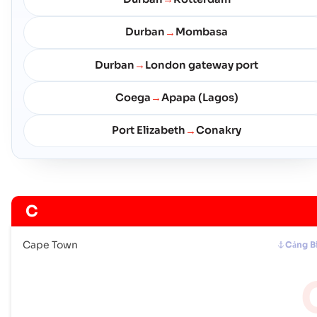
Durban
Mombasa
→
Durban
London gateway port
→
Coega
Apapa (Lagos)
→
Port Elizabeth
Conakry
→
C
Cape Town
Cảng B