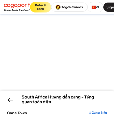
Refer &
Sign
CogoRewards
VI
Earn
South Africa
Hướng dẫn cảng - Tổng
quan toàn diện
Cape Town
Cảng Biển