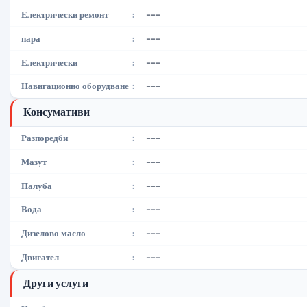
---
Електрически ремонт
:
---
пара
:
---
Електрически
:
---
Навигационно оборудване
:
Консумативи
---
Разпоредби
:
---
Мазут
:
---
Палуба
:
---
Вода
:
---
Дизелово масло
:
---
Двигател
:
Други услуги