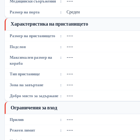
---
Медицински съоръжения
:
Среден
Размер на порта
:
Характеристика на пристанището
---
Размер на пристанището
:
---
Подслон
:
---
Максимален размер на
:
кораба
---
Тип пристанище
:
---
Зона на завъртане
:
---
Добро място за задържане
:
Ограничения за вход
---
Прилив
:
---
Режеен лимит
: