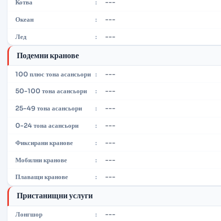
---
Котва
:
---
Океан
:
---
Лед
:
Подемни кранове
---
100 плюс тона асансьори
:
---
50-100 тона асансьори
:
---
25-49 тона асансьори
:
---
0-24 тона асансьори
:
---
Фиксирани кранове
:
---
Мобилни кранове
:
---
Плаващи кранове
:
Пристанищни услуги
---
Лонгшор
: