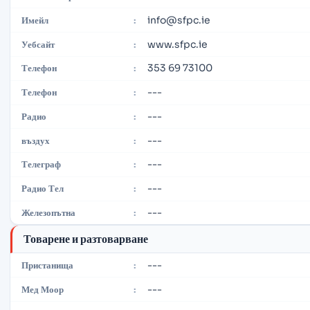
info@sfpc.ie
Имейл
:
www.sfpc.ie
Уебсайт
:
353 69 73100
Телефон
:
---
Телефон
:
---
Радио
:
---
въздух
:
---
Телеграф
:
---
Радио Тел
:
---
Железопътна
:
Товарене и разтоварване
---
Пристанища
:
---
Мед Моор
: