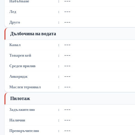
---
Набъбване
:
---
Лед
:
---
Друго
:
Дълбочина на водата
---
Канал
:
---
Товарен кей
:
---
Среден прилив
:
---
Анкоридж
:
---
Маслен терминал
:
Пилотаж
---
Задължително
:
---
Налични
:
---
Препоръчително
: