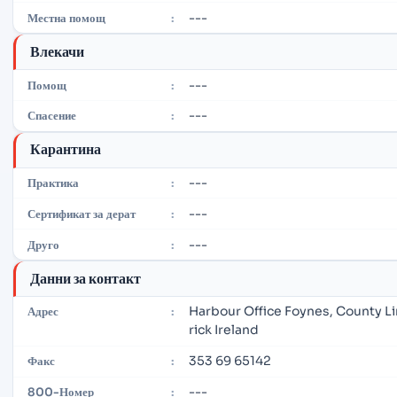
---
Местна помощ
:
Влекачи
---
Помощ
:
---
Спасение
:
Карантина
---
Практика
:
---
Сертификат за дерат
:
---
Друго
:
Данни за контакт
Harbour Office Foynes, County L
Адрес
:
rick Ireland
353 69 65142
Факс
:
---
800-Номер
: