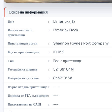
Основна информация
Limerick (IE)
Име
:
Limerick Dock
Име на местното
:
пристанище
Shannon Foynes Port Company
Пристанищен орган
:
IELMK
Код на пристанището
:
Речно пристанище
Тип
:
52° 39' 0" N
Географска ширина
:
8° 37' 0" W
Географска дължина
:
---
Първо входно пристанище
:
---
Изисква се ETA съобщение
:
---
Представител на САЩ
: