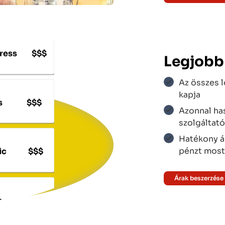
ress
$$$
Legjobb
Az összes lo
s
$$$
kapja
Azonnal has
szolgáltató
ic
$$$
Hatékony ár
pénzt most
Árak beszerzése
t
$$$