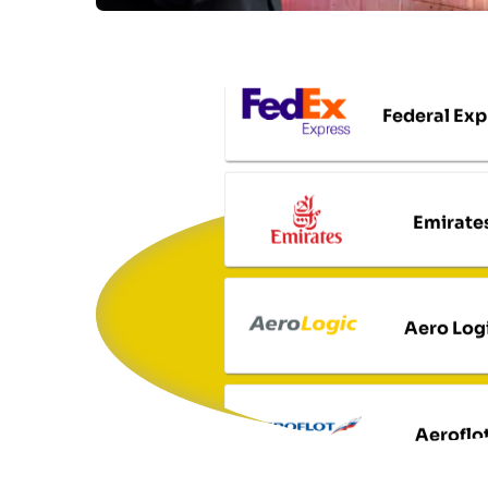
Federal Exp
Emirate
Aero Log
Aeroflo