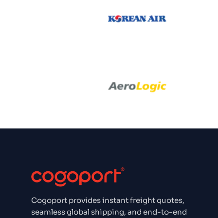
Korean Air
Emirate
Aero Log
Aero Logic
Aeroflo
Aer Ling
Cogoport provides instant freight quotes,
seamless global shipping, and end-to-end
Aegean Airl