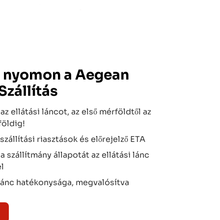
 nyomon a
Aegean
Szállítás
az ellátási láncot, az első mérföldtől az
földig!
szállítási riasztások és előrejelző ETA
 szállítmány állapotát az ellátási lánc
l
 lánc hatékonysága, megvalósítva
n