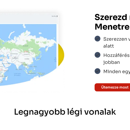
us
$$$
Szerezd
Menetr
ines
$$$
Szerezzen 
alatt
Hozzáférés
ir
$$$
jobban
Minden egy
Ütemezze most
$$$
Legnagyobb légi vonalak
ress
$$$