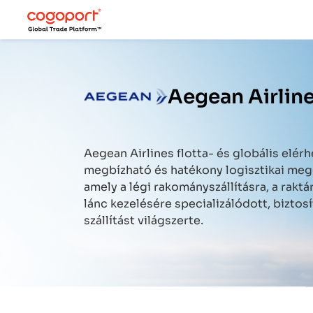
Aegean Airline
Aegean Airlines
flotta- és globális elérh
megbízható és hatékony logisztikai mego
amely a légi rakományszállításra, a raktár
lánc kezelésére specializálódott, bizto
szállítást világszerte.