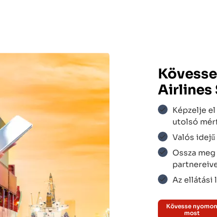
Kövesse
Airlines
Képzelje el 
utolsó mér
Valós idejű 
Ossza meg a
ir
$$$
partnereive
Az ellátási
$$$
Kövesse nyomo
most