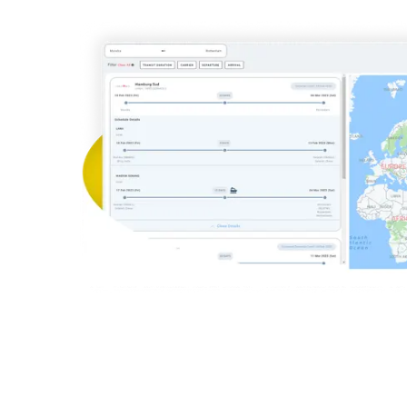
Aer Ling
Aegean Airl
Korean A
UPS
Federal Exp