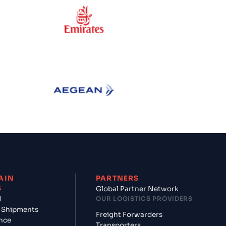
ess
Emirates
Aegean Airlines
AIN
PARTNERS
S
Global Partner Network
d
OUR LOGISTICS PROVIDERS
 Shipments
Freight Forwarders
nce
Transporters