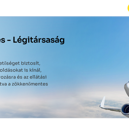
s -
Légitársaság
etőséget biztosít,
ldásokat is kínál,
ozásra és az ellátási
sítva a zökkenőmentes