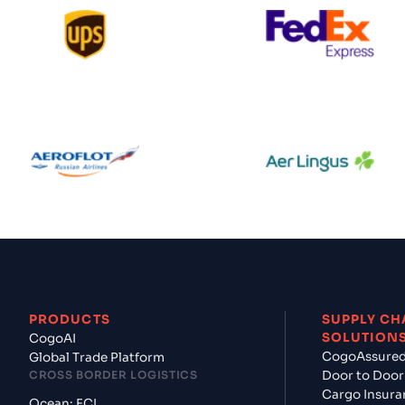
UPS
Federal Expr
s
$$$
ic
$$$
Aeroflot
Aer Lingus
t
$$$
us
$$$
PRODUCTS
SUPPLY CH
SOLUTION
CogoAI
CogoAssure
Global Trade Platform
CROSS BORDER LOGISTICS
Door to Door
Cargo Insura
ines
$$$
Ocean: FCL