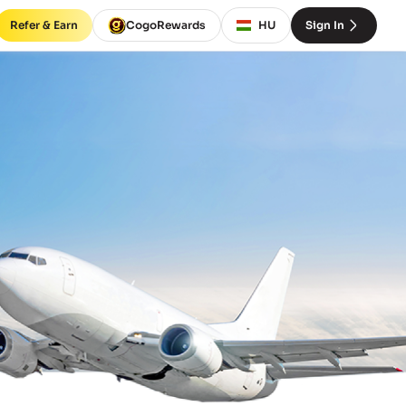
Refer & Earn
CogoRewards
HU
Sign In