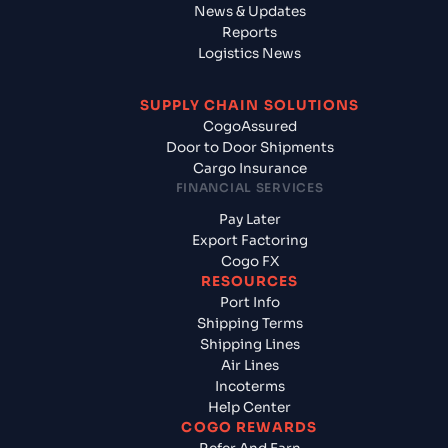
News & Updates
Reports
Logistics News
SUPPLY CHAIN SOLUTIONS
CogoAssured
Door to Door Shipments
Cargo Insurance
FINANCIAL SERVICES
Pay Later
Export Factoring
Cogo FX
RESOURCES
Port Info
Shipping Terms
Shipping Lines
Air Lines
Incoterms
Help Center
COGO REWARDS