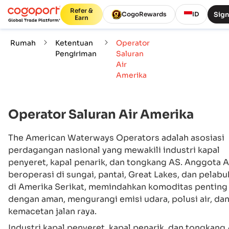
Refer &
Sign
CogoRewards
ID
Earn
Rumah
Ketentuan
Operator
Pengiriman
Saluran
Air
Amerika
Operator Saluran Air Amerika
The American Waterways Operators adalah asosiasi
perdagangan nasional yang mewakili industri kapal
penyeret, kapal penarik, dan tongkang AS. Anggota
beroperasi di sungai, pantai, Great Lakes, dan pelab
di Amerika Serikat, memindahkan komoditas penting
dengan aman, mengurangi emisi udara, polusi air, da
kemacetan jalan raya.‍
Industri kapal penyeret, kapal penarik, dan tongkang