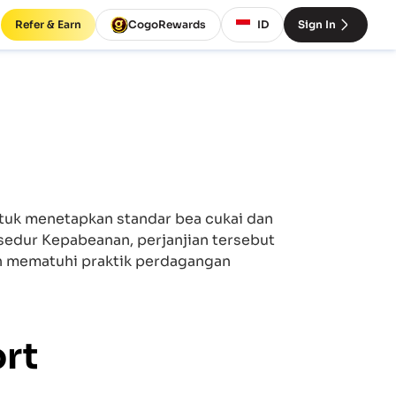
Refer & Earn
CogoRewards
ID
Sign In
ntuk menetapkan standar bea cukai dan
sedur Kepabeanan, perjanjian tersebut
an mematuhi praktik perdagangan
rt