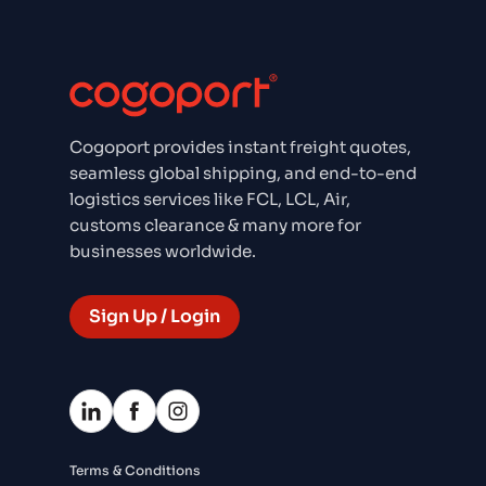
Cogoport provides instant freight quotes,
seamless global shipping, and end-to-end
logistics services like FCL, LCL, Air,
customs clearance & many more for
businesses worldwide.
Sign Up / Login
Terms & Conditions