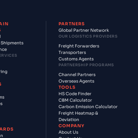
AIN
PARTNERS
S
Global Partner Network
d
OUR LOGISTICS PROVIDERS
 Shipments
Freight Forwarders
nce
Transporters
ERVICES
Customs Agents
PARTNERSHIP PROGRAMS
ring
Channel Partners
Overseas Agents
S
TOOLS
HS Code Finder
ms
CBM Calculator
es
Carbon Emission Calculator
Freight Heatmap &
Deviation
COMPANY
ARDS
About Us
rn