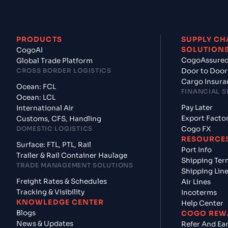
PRODUCTS
SUPPLY CH
SOLUTION
CogoAI
CogoAssure
Global Trade Platform
CROSS BORDER LOGISTICS
Door to Door
Cargo Insura
Ocean: FCL
FINANCIAL S
Ocean: LCL
Pay Later
International Air
Export Facto
Customs, CFS, Handling
DOMESTIC LOGISTICS
Cogo FX
RESOURCE
Surface: FTL, PTL, Rail
Port Info
Trailer & Rail Container Haulage
Shipping Ter
TRADE MANAGEMENT SOLUTIONS
Shipping Lin
Freight Rates & Schedules
Air Lines
Tracking & Visibility
Incoterms
KNOWLEDGE CENTER
Help Center
Blogs
COGO REW
News & Updates
Refer And Ea