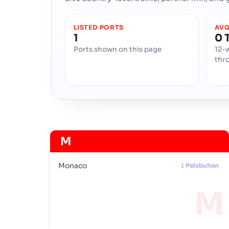
LISTED PORTS
AVG
1
0 
Ports shown on this page
12-
thr
M
Monaco
Pelabuhan