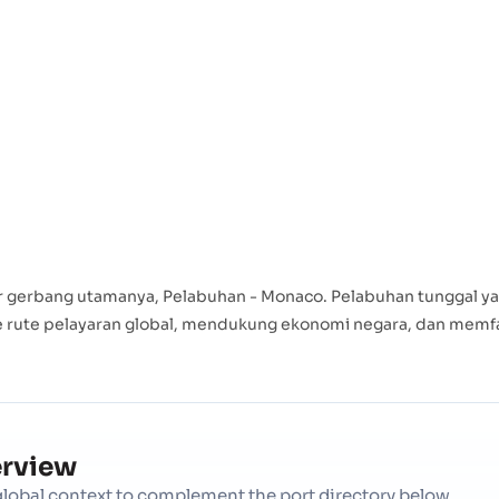
gerbang utamanya, Pelabuhan - Monaco. Pelabuhan tunggal yang 
 rute pelayaran global, mendukung ekonomi negara, dan memfas
erview
d global context to complement the port directory below.