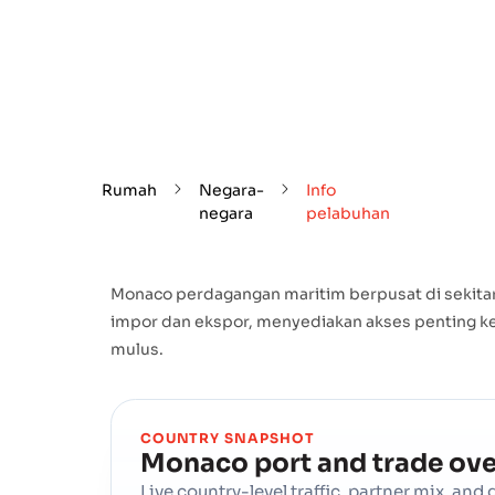
Rumah
Negara-
Info
negara
pelabuhan
Monaco perdagangan maritim berpusat di sekitar 
impor dan ekspor, menyediakan akses penting ke
mulus.
COUNTRY SNAPSHOT
Monaco
port and trade ov
Live country-level traffic, partner mix, an