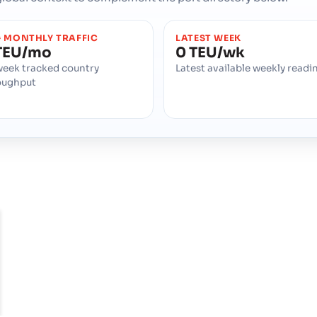
 MONTHLY TRAFFIC
LATEST WEEK
TEU/mo
0 TEU/wk
week tracked country
Latest available weekly readi
oughput