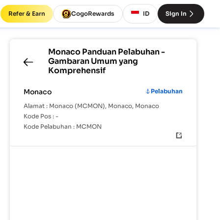
Refer & Earn
CogoRewards
ID
Sign In
Monaco
Panduan Pelabuhan -
Gambaran Umum yang
Komprehensif
Monaco
Pelabuhan
Alamat :
Monaco (MCMON), Monaco, Monaco
Kode Pos :
-
Kode Pelabuhan :
MCMON