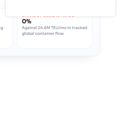
SHARE OF GLOBAL TRADE
0%
ng
Against 24.6M TEU/mo in tracked
global container flow