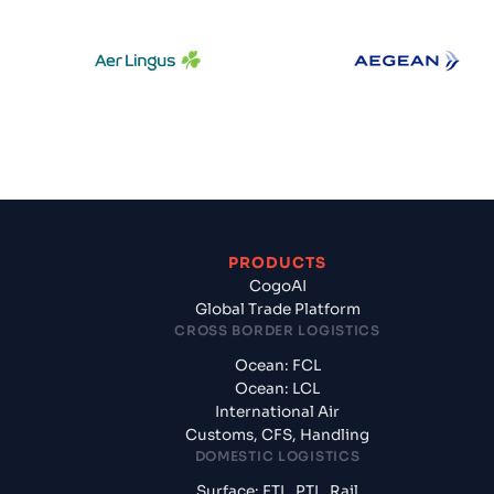
Aer Lingus
Aegean Air
PRODUCTS
CogoAI
Global Trade Platform
CROSS BORDER LOGISTICS
Ocean: FCL
Ocean: LCL
International Air
Customs, CFS, Handling
DOMESTIC LOGISTICS
Surface: FTL, PTL, Rail