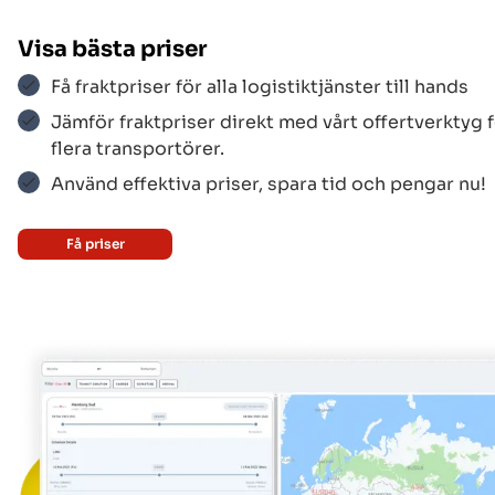
Aer Lingus
$$$
Visa bästa priser
Få fraktpriser för alla logistiktjänster till hands
Aegean Airlines
$$$
Jämför fraktpriser direkt med vårt offertverktyg 
flera transportörer.
Använd effektiva priser, spara tid och pengar nu!
Korean Air
$$$
Få priser
UPS
$$$
Federal Express
$$$