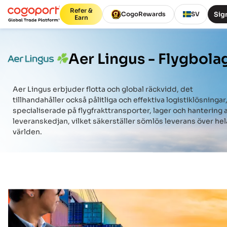
Refer &
Sign
CogoRewards
SV
Earn
Aer Lingus -
Flygbola
Aer Lingus
erbjuder flotta och global räckvidd, det
tillhandahåller också pålitliga och effektiva logistiklösningar
specialiserade på flygfrakttransporter, lager och hantering 
leveranskedjan, vilket säkerställer sömlös leverans över hel
världen.