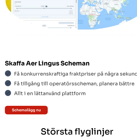
Emirates
$$$
Aero Logic
$$$
Skaffa
Aer Lingus
Scheman
Få konkurrenskraftiga fraktpriser på några sekun
Aeroflot
$$$
Få tillgång till operatörsscheman, planera bättre
Allt i en lättanvänd plattform
Aer Lingus
$$$
Schemalägg nu
Största flyglinjer
Aegean Airlines
$$$