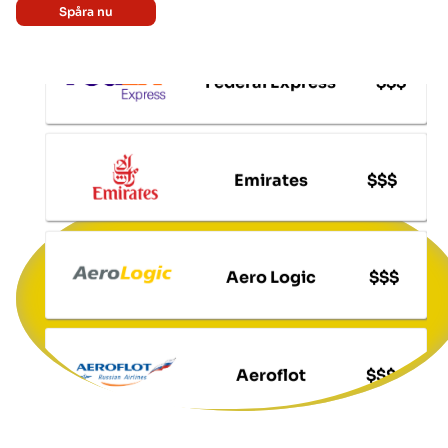
Spåra nu
Federal Express
$$$
Emirates
$$$
Aero Logic
$$$
Aeroflot
$$$