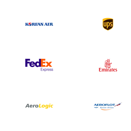
Korean Air
UPS
Federal Express
Emirates
Aero Logic
Aeroflot