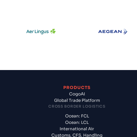
Aer Lingus
Aegean Air
PRODUCTS
CogoAI
Global Trade Platform
CROSS BORDER LOGISTICS
Ocean: FCL
Ocean: LCL
International Air
Customs, CFS, Handling