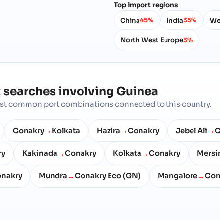
Top import regions
China
India
We
45%
35%
North West Europe
3%
 searches involving
Guinea
most common port combinations connected to this country.
Conakry
Kolkata
Hazira
Conakry
Jebel Ali
C
→
→
→
ry
Kakinada
Conakry
Kolkata
Conakry
Mersi
→
→
nakry
Mundra
Conakry Eco (GN)
Mangalore
Con
→
→