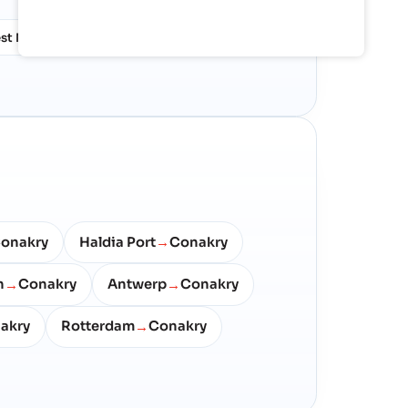
st Mediterranean
17%
onakry
Haldia Port
Conakry
→
n
Conakry
Antwerp
Conakry
→
→
akry
Rotterdam
Conakry
→