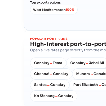
Top export regions
West Mediterranean
100%
POPULAR PORT PAIRS
High-interest port-to-port
Open a live rates page directly from the 
Conakry
Tema
Conakry
Jebel Ali
→
→
Chennai
Conakry
Mundra
Conak
→
→
Santos
Conakry
Port Elizabeth
Co
→
→
Ko Sichang
Conakry
→