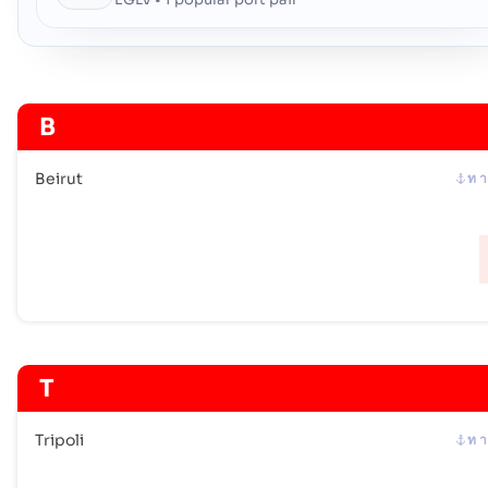
B
Beirut
ท า
T
Tripoli
ท า