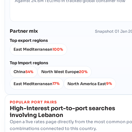
Against 24.6M TEU/mo in tracked global container flow
Partner mix
Snapshot
01 Jan 2
Top export regions
East Mediterranean
100%
Top import regions
China
North West Europe
54%
20%
East Mediterranean
North America East
17%
9%
POPULAR PORT PAIRS
High-interest port-to-port searches
involving
Lebanon
Open a live rates page directly from the most common po
combinations connected to this country.