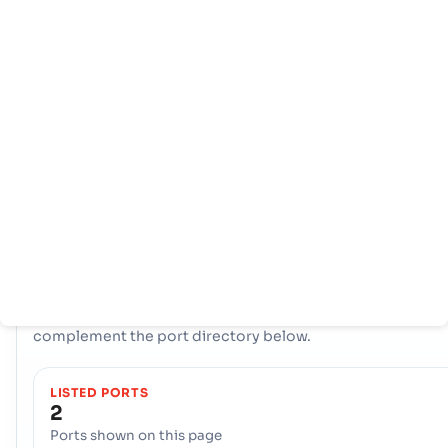
หน้า
ประเทศ
ข้อมูล
หลัก
ท่าเรือ
Lebanon ใช้ประโยชน์จากประตูทางทะเลเชิงกลยุทธ์สองแห่งเพื่ออำน
ความสะดวกในการค้าระหว่างประเทศ: ท่าเรือ, Beirut, and the ท่าเรื
Tripoli. ท่าเรือเหล่านี้รวมกันเป็นแกนโลจิสติกส์ที่สำคัญ จัดการสินค้าที
หลากหลาย และเชื่อมต่อผู้ผลิตและผู้บริโภคของประเทศเข้ากับตลาดโ
COUNTRY SNAPSHOT
Lebanon
port and trade overview
Live country-level traffic, partner mix, and global context 
complement the port directory below.
LISTED PORTS
2
Ports shown on this page